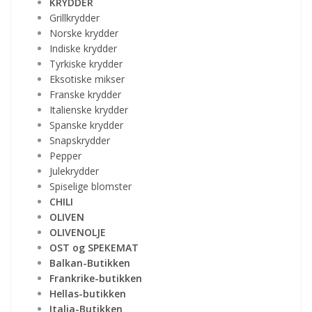
KRYDDER
Grillkrydder
Norske krydder
Indiske krydder
Tyrkiske krydder
Eksotiske mikser
Franske krydder
Italienske krydder
Spanske krydder
Snapskrydder
Pepper
Julekrydder
Spiselige blomster
CHILI
OLIVEN
OLIVENOLJE
OST og SPEKEMAT
Balkan-Butikken
Frankrike-butikken
Hellas-butikken
Italia-Butikken