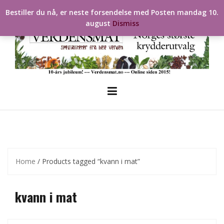
Skip
Bestiller du nå, er neste forsendelse med Posten mandag 10.
to
august
Dismiss
content
Home
/ Products tagged “kvann i mat”
kvann i mat