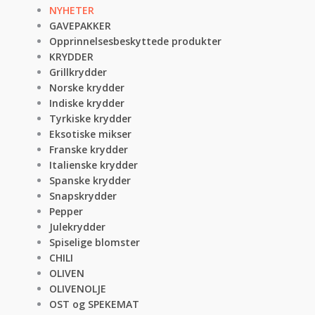
NYHETER
GAVEPAKKER
Opprinnelsesbeskyttede produkter
KRYDDER
Grillkrydder
Norske krydder
Indiske krydder
Tyrkiske krydder
Eksotiske mikser
Franske krydder
Italienske krydder
Spanske krydder
Snapskrydder
Pepper
Julekrydder
Spiselige blomster
CHILI
OLIVEN
OLIVENOLJE
OST og SPEKEMAT