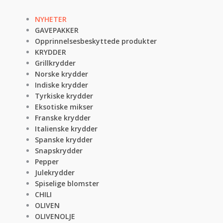
NYHETER
GAVEPAKKER
Opprinnelsesbeskyttede produkter
KRYDDER
Grillkrydder
Norske krydder
Indiske krydder
Tyrkiske krydder
Eksotiske mikser
Franske krydder
Italienske krydder
Spanske krydder
Snapskrydder
Pepper
Julekrydder
Spiselige blomster
CHILI
OLIVEN
OLIVENOLJE