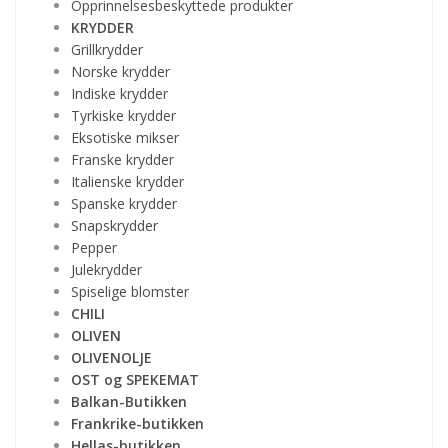
Opprinnelsesbeskyttede produkter
KRYDDER
Grillkrydder
Norske krydder
Indiske krydder
Tyrkiske krydder
Eksotiske mikser
Franske krydder
Italienske krydder
Spanske krydder
Snapskrydder
Pepper
Julekrydder
Spiselige blomster
CHILI
OLIVEN
OLIVENOLJE
OST og SPEKEMAT
Balkan-Butikken
Frankrike-butikken
Hellas-butikken