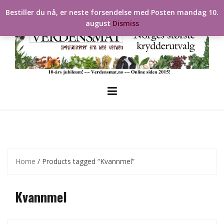
Skip
Bestiller du nå, er neste forsendelse med Posten mandag 10.
to
august
Dismiss
content
Home
/ Products tagged “Kvannmel”
Kvannmel