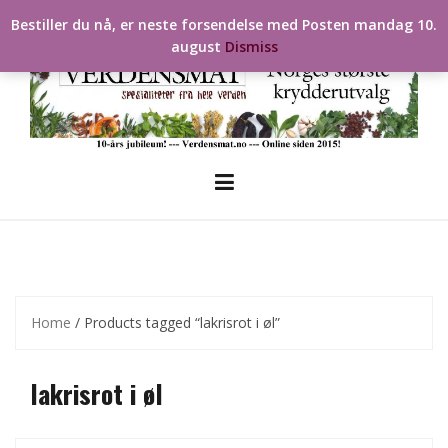
Skip
Bestiller du nå, er neste forsendelse med Posten mandag 10.
to
august
Dismiss
content
Home
/ Products tagged “lakrisrot i øl”
lakrisrot i øl