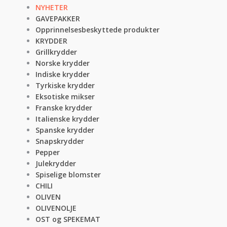
NYHETER
GAVEPAKKER
Opprinnelsesbeskyttede produkter
KRYDDER
Grillkrydder
Norske krydder
Indiske krydder
Tyrkiske krydder
Eksotiske mikser
Franske krydder
Italienske krydder
Spanske krydder
Snapskrydder
Pepper
Julekrydder
Spiselige blomster
CHILI
OLIVEN
OLIVENOLJE
OST og SPEKEMAT