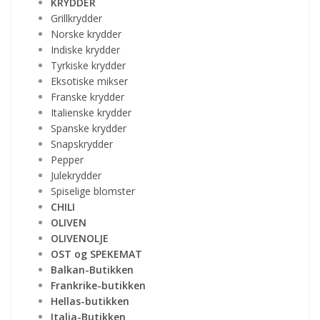
KRYDDER
Grillkrydder
Norske krydder
Indiske krydder
Tyrkiske krydder
Eksotiske mikser
Franske krydder
Italienske krydder
Spanske krydder
Snapskrydder
Pepper
Julekrydder
Spiselige blomster
CHILI
OLIVEN
OLIVENOLJE
OST og SPEKEMAT
Balkan-Butikken
Frankrike-butikken
Hellas-butikken
Italia-Butikken