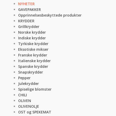
NYHETER
GAVEPAKKER
Opprinnelsesbeskyttede produkter
KRYDDER
Grillkrydder
Norske krydder
Indiske krydder
Tyrkiske krydder
Eksotiske mikser
Franske krydder
Italienske krydder
Spanske krydder
Snapskrydder
Pepper
Julekrydder
Spiselige blomster
CHILI
OLIVEN
OLIVENOLJE
OST og SPEKEMAT