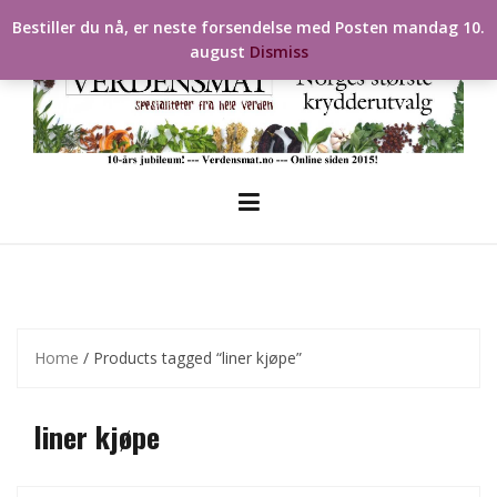
Skip
Bestiller du nå, er neste forsendelse med Posten mandag 10.
to
august
Dismiss
content
Home
/ Products tagged “liner kjøpe”
liner kjøpe