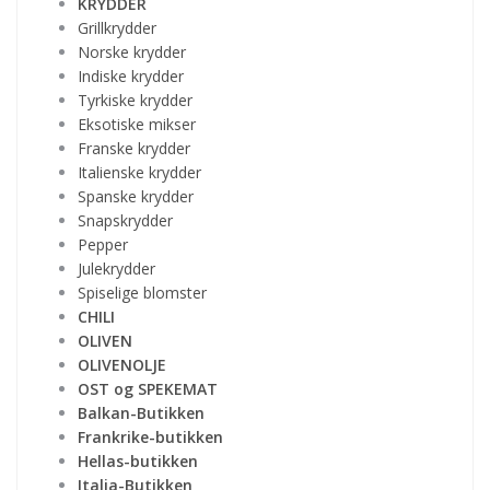
KRYDDER
Grillkrydder
Norske krydder
Indiske krydder
Tyrkiske krydder
Eksotiske mikser
Franske krydder
Italienske krydder
Spanske krydder
Snapskrydder
Pepper
Julekrydder
Spiselige blomster
CHILI
OLIVEN
OLIVENOLJE
OST og SPEKEMAT
Balkan-Butikken
Frankrike-butikken
Hellas-butikken
Italia-Butikken