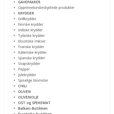
GAVEPAKKER
Opprinnelsesbeskyttede produkter
KRYDDER
Grillkrydder
Norske krydder
Indiske krydder
Tyrkiske krydder
Eksotiske mikser
Franske krydder
Italienske krydder
Spanske krydder
Snapskrydder
Pepper
Julekrydder
Spiselige blomster
CHILI
OLIVEN
OLIVENOLJE
OST og SPEKEMAT
Balkan-Butikken
Frankrike-butikken