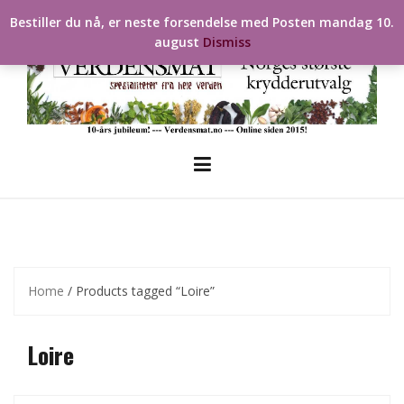
Skip
Bestiller du nå, er neste forsendelse med Posten mandag 10.
to
august
Dismiss
content
Home
/ Products tagged “Loire”
Loire