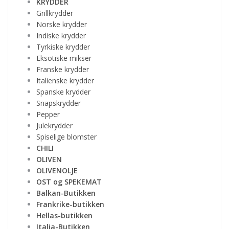
KRYDDER
Grillkrydder
Norske krydder
Indiske krydder
Tyrkiske krydder
Eksotiske mikser
Franske krydder
Italienske krydder
Spanske krydder
Snapskrydder
Pepper
Julekrydder
Spiselige blomster
CHILI
OLIVEN
OLIVENOLJE
OST og SPEKEMAT
Balkan-Butikken
Frankrike-butikken
Hellas-butikken
Italia-Butikken