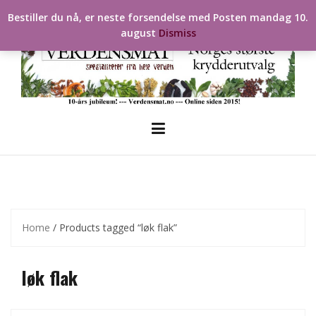
Skip
Bestiller du nå, er neste forsendelse med Posten mandag 10.
to
august
Dismiss
content
Home
/ Products tagged “løk flak”
løk flak