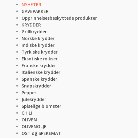
NYHETER
GAVEPAKKER
Opprinnelsesbeskyttede produkter
KRYDDER
Grillkrydder
Norske krydder
Indiske krydder
Tyrkiske krydder
Eksotiske mikser
Franske krydder
Italienske krydder
Spanske krydder
Snapskrydder
Pepper
Julekrydder
Spiselige blomster
CHILI
OLIVEN
OLIVENOLJE
OST og SPEKEMAT