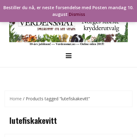
Skip
Bestiller du nå, er neste forsendelse med Posten mandag 10.
to
august
Dismiss
content
Home
/ Products tagged “lutefiskakevitt”
lutefiskakevitt