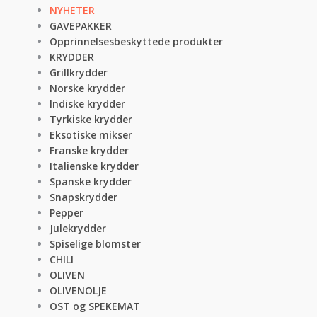
NYHETER
GAVEPAKKER
Opprinnelsesbeskyttede produkter
KRYDDER
Grillkrydder
Norske krydder
Indiske krydder
Tyrkiske krydder
Eksotiske mikser
Franske krydder
Italienske krydder
Spanske krydder
Snapskrydder
Pepper
Julekrydder
Spiselige blomster
CHILI
OLIVEN
OLIVENOLJE
OST og SPEKEMAT