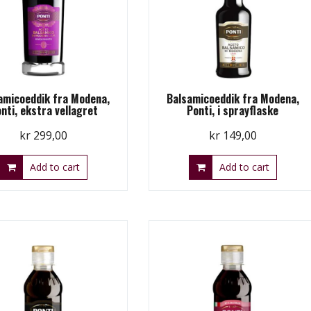
amicoeddik fra Modena,
Balsamicoeddik fra Modena,
nti, ekstra vellagret
Ponti, i sprayflaske
kr
299,00
kr
149,00
Add to cart
Add to cart