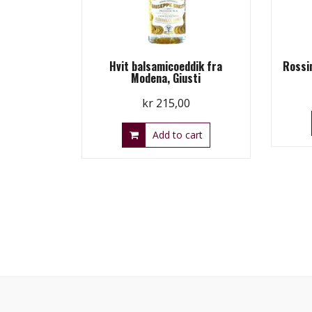
Hvit balsamicoeddik fra
Rossin
Modena, Giusti
kr
215,00
Add to cart