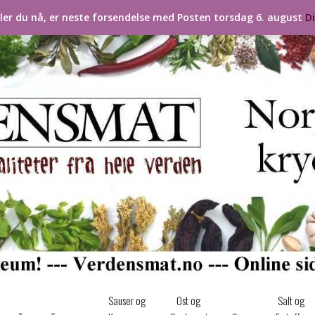
ller du nå, er neste forsendelse med Posten torsdag 6. august
D
Sauser og
Ost og
Salt og