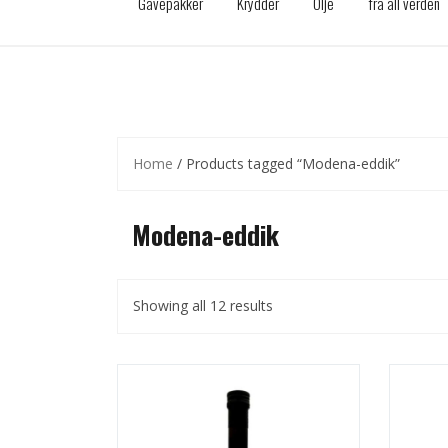
Gavepakker
Krydder
Olje
fra all verden
Home
/ Products tagged “Modena-eddik”
Modena-eddik
Showing all 12 results