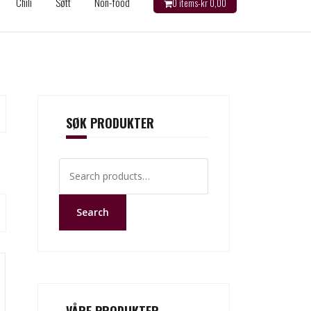
Chili
Søtt
Non-food
0 items-
kr
0,00
SØK PRODUKTER
Search
for:
Search