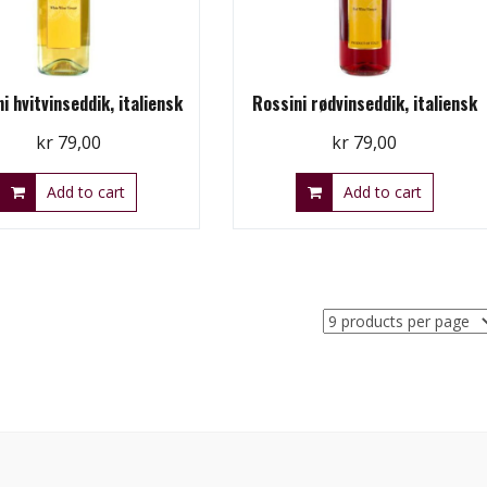
i hvitvinseddik, italiensk
Rossini rødvinseddik, italiensk
kr
79,00
kr
79,00
Add to cart
Add to cart