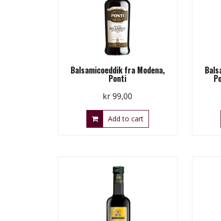
Balsamicoeddik fra Modena,
Bals
Ponti
Po
kr
99,00
Add to cart