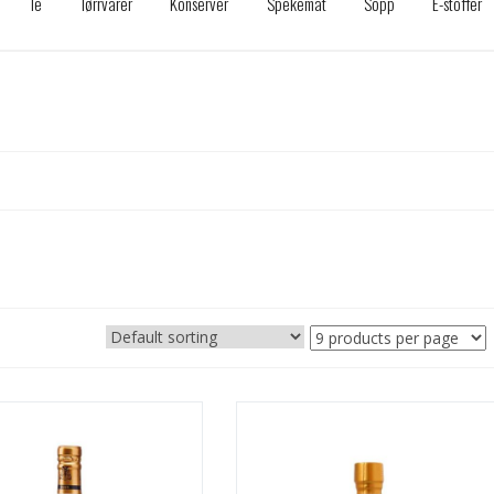
Te
Tørrvarer
Konserver
Spekemat
Sopp
E-stoffer