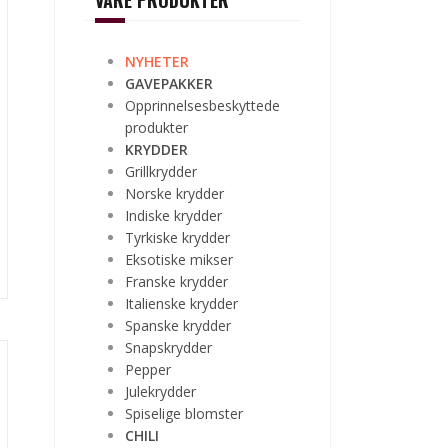
VÅRE PRODUKTER
NYHETER
GAVEPAKKER
Opprinnelsesbeskyttede
produkter
KRYDDER
Grillkrydder
Norske krydder
Indiske krydder
Tyrkiske krydder
Eksotiske mikser
Franske krydder
Italienske krydder
Spanske krydder
Snapskrydder
Pepper
Julekrydder
Spiselige blomster
CHILI