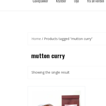
Gavepakker
Krydder
Olje
fra all verden
Home
/ Products tagged “mutton curry”
mutton curry
Showing the single result