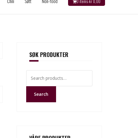
Chili
Søtt
Non-food
0 items-
kr
0,00
SØK PRODUKTER
Search
for:
Search