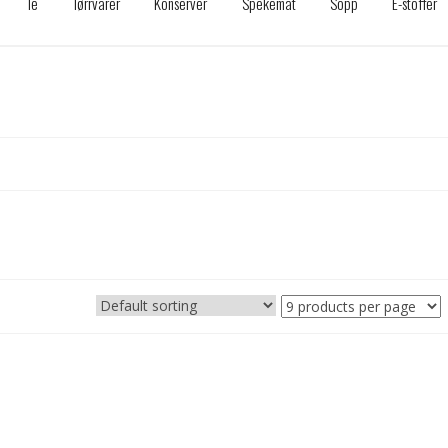
Te
Tørrvarer
Konserver
Spekemat
Sopp
E-stoffer