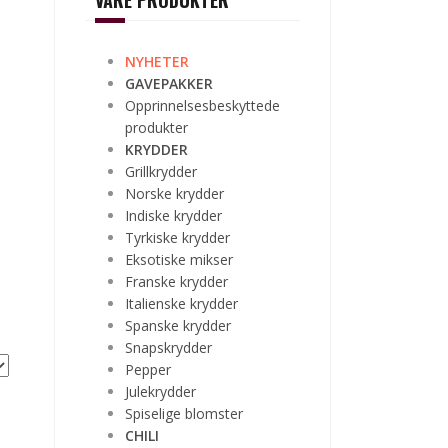
VÅRE PRODUKTER
NYHETER
GAVEPAKKER
Opprinnelsesbeskyttede
produkter
KRYDDER
Grillkrydder
Norske krydder
Indiske krydder
Tyrkiske krydder
Eksotiske mikser
Franske krydder
Italienske krydder
Spanske krydder
Snapskrydder
Pepper
Julekrydder
Spiselige blomster
CHILI