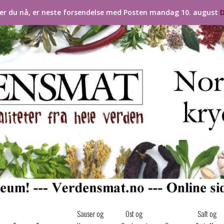
ler du nå, er neste forsendelse med Posten mandag 10. august
D
Sauser og
Ost og
Salt og