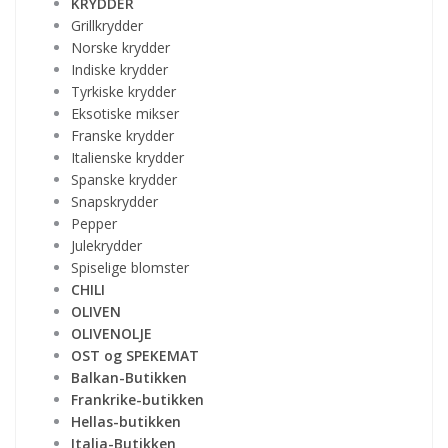
KRYDDER
Grillkrydder
Norske krydder
Indiske krydder
Tyrkiske krydder
Eksotiske mikser
Franske krydder
Italienske krydder
Spanske krydder
Snapskrydder
Pepper
Julekrydder
Spiselige blomster
CHILI
OLIVEN
OLIVENOLJE
OST og SPEKEMAT
Balkan-Butikken
Frankrike-butikken
Hellas-butikken
Italia-Butikken