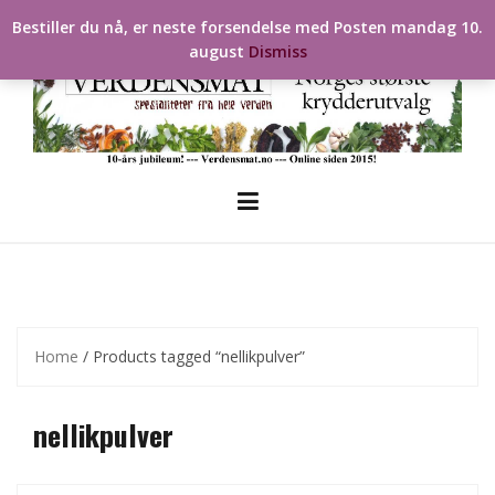
Skip
Bestiller du nå, er neste forsendelse med Posten mandag 10.
to
august
Dismiss
content
Home
/ Products tagged “nellikpulver”
nellikpulver