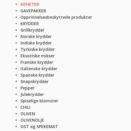
NYHETER
GAVEPAKKER
Opprinnelsesbeskyttede produkter
KRYDDER
Grillkrydder
Norske krydder
Indiske krydder
Tyrkiske krydder
Eksotiske mikser
Franske krydder
Italienske krydder
Spanske krydder
Snapskrydder
Pepper
Julekrydder
Spiselige blomster
CHILI
OLIVEN
OLIVENOLJE
OST og SPEKEMAT