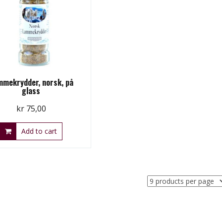
mekrydder, norsk, på
glass
kr
75,00
Add to cart