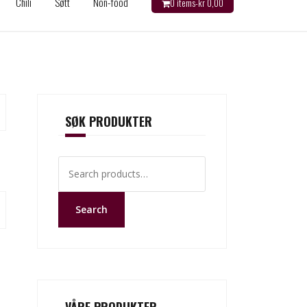
Chili
Søtt
Non-food
0 items-
kr
0,00
SØK PRODUKTER
Search
for:
Search