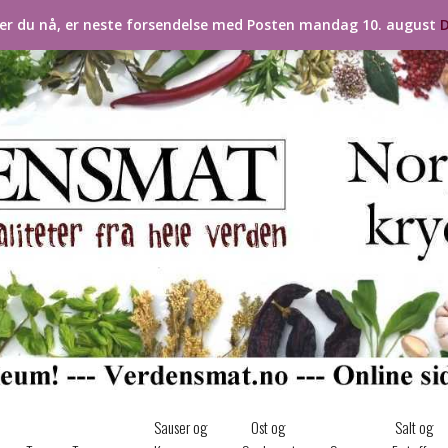
ler du nå, er neste forsendelse med Posten mandag 10. august
D
Sauser og
Ost og
Salt og