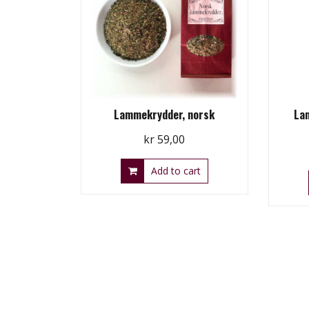
Lammekrydder, norsk
Lam
kr
59,00
Add to cart