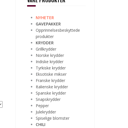
VÅRE PRODUKTER
NYHETER
GAVEPAKKER
Opprinnelsesbeskyttede
produkter
KRYDDER
Grillkrydder
Norske krydder
Indiske krydder
Tyrkiske krydder
Eksotiske mikser
Franske krydder
Italienske krydder
Spanske krydder
Snapskrydder
Pepper
Julekrydder
Spiselige blomster
CHILI