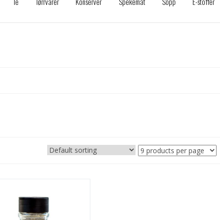
Te
Tørrvarer
Konserver
Spekemat
Sopp
E-stoffer