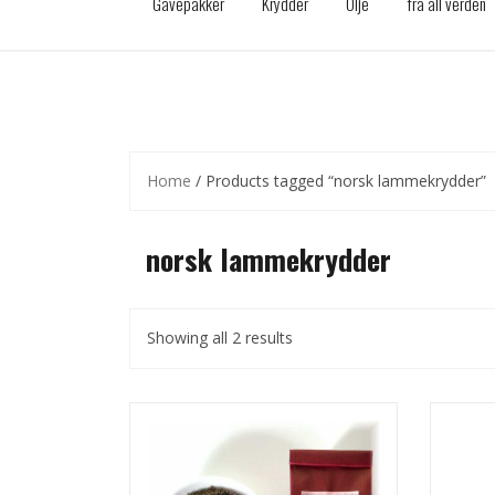
Gavepakker
Krydder
Olje
fra all verden
Home
/ Products tagged “norsk lammekrydder”
norsk lammekrydder
Showing all 2 results