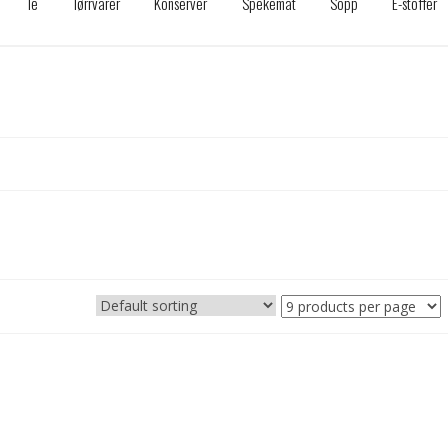
Te
Tørrvarer
Konserver
Spekemat
Sopp
E-stoffer