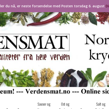
ller du nå, er neste forsendelse med Posten torsdag 6. august
D
Sauser og
Ost og
Salt og