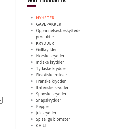
VÅRE PRODUKTER
NYHETER
GAVEPAKKER
Opprinnelsesbeskyttede
produkter
KRYDDER
Grillkrydder
Norske krydder
Indiske krydder
Tyrkiske krydder
Eksotiske mikser
Franske krydder
Italienske krydder
Spanske krydder
Snapskrydder
Pepper
Julekrydder
Spiselige blomster
CHILI