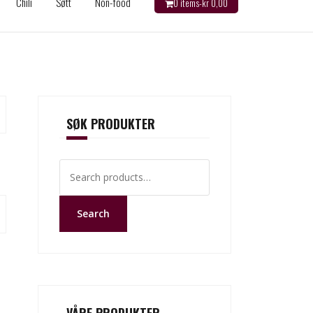
Chili
Søtt
Non-food
0 items-
kr
0,00
SØK PRODUKTER
Search
for:
Search