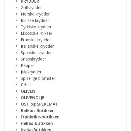
KRYDDER
Grillkrydder
Norske krydder
Indiske krydder
Tyrkiske krydder
Eksotiske mikser
Franske krydder
Italienske krydder
Spanske krydder
Snapskrydder
Pepper
Julekrydder
Spiselige blomster
CHILI
OLIVEN
OLIVENOLJE
OST og SPEKEMAT
Balkan-Butikken
Frankrike-butikken
Hellas-butikken
Italia-Butikken