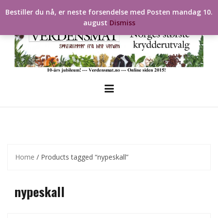
Skip
Bestiller du nå, er neste forsendelse med Posten mandag 10.
to
august
Dismiss
content
Home
/ Products tagged “nypeskall”
nypeskall