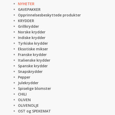
NYHETER
GAVEPAKKER
Opprinnelsesbeskyttede produkter
KRYDDER
Grillkrydder
Norske krydder
Indiske krydder
Tyrkiske krydder
Eksotiske mikser
Franske krydder
Italienske krydder
Spanske krydder
Snapskrydder
Pepper
Julekrydder
Spiselige blomster
CHILI
OLIVEN
OLIVENOLJE
OST og SPEKEMAT