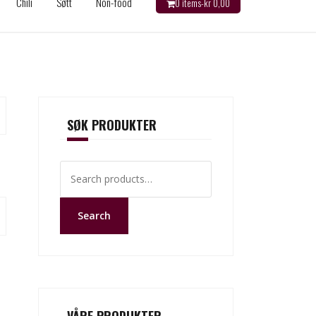
Chili
Søtt
Non-food
0 items-
kr
0,00
SØK PRODUKTER
Search
for:
Search