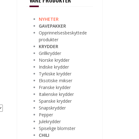
VÅRE PRODUKTER
NYHETER
GAVEPAKKER
Opprinnelsesbeskyttede
produkter
KRYDDER
Grillkrydder
Norske krydder
Indiske krydder
Tyrkiske krydder
Eksotiske mikser
Franske krydder
Italienske krydder
Spanske krydder
Snapskrydder
Pepper
Julekrydder
Spiselige blomster
CHILI