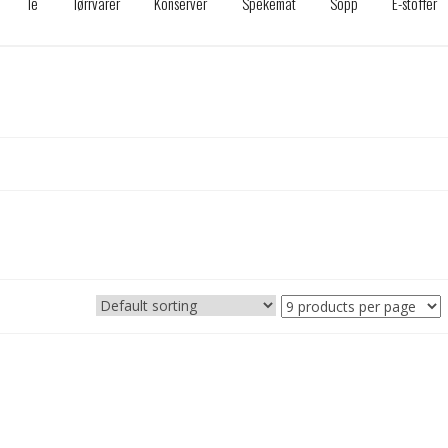
Te
Tørrvarer
Konserver
Spekemat
Sopp
E-stoffer