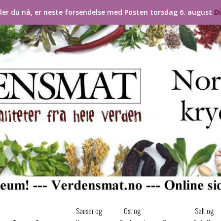
ller du nå, er neste forsendelse med Posten torsdag 6. august
D
Sauser og
Ost og
Salt og