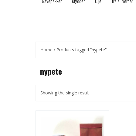
Gavepakker
Krydder
Olje
fra all verden
Home
/ Products tagged “nypete”
nypete
Showing the single result