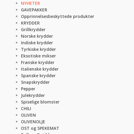
NYHETER
GAVEPAKKER
Opprinnelsesbeskyttede produkter
KRYDDER
Grillkrydder
Norske krydder
Indiske krydder
Tyrkiske krydder
Eksotiske mikser
Franske krydder
Italienske krydder
Spanske krydder
Snapskrydder
Pepper
Julekrydder
Spiselige blomster
CHILI
OLIVEN
OLIVENOLJE
OST og SPEKEMAT