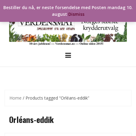
Skip
Bestiller du nå, er neste forsendelse med Posten mandag 10.
to
august
Dismiss
content
Home
/ Products tagged “Orléans-eddik”
Orléans-eddik