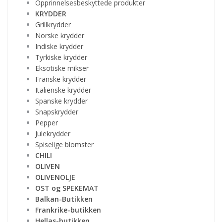
Opprinnelsesbeskyttede produkter
KRYDDER
Grillkrydder
Norske krydder
Indiske krydder
Tyrkiske krydder
Eksotiske mikser
Franske krydder
Italienske krydder
Spanske krydder
Snapskrydder
Pepper
Julekrydder
Spiselige blomster
CHILI
OLIVEN
OLIVENOLJE
OST og SPEKEMAT
Balkan-Butikken
Frankrike-butikken
Hellas-butikken