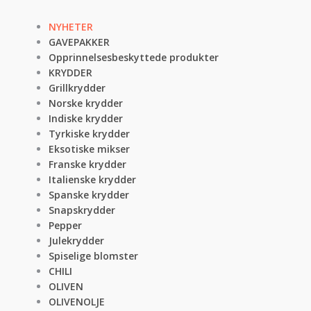
NYHETER
GAVEPAKKER
Opprinnelsesbeskyttede produkter
KRYDDER
Grillkrydder
Norske krydder
Indiske krydder
Tyrkiske krydder
Eksotiske mikser
Franske krydder
Italienske krydder
Spanske krydder
Snapskrydder
Pepper
Julekrydder
Spiselige blomster
CHILI
OLIVEN
OLIVENOLJE