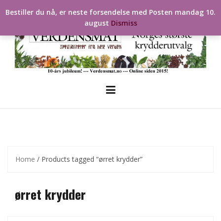
Skip
Bestiller du nå, er neste forsendelse med Posten mandag 10.
to
august
Dismiss
content
Home
/ Products tagged “ørret krydder”
ørret krydder