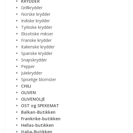
KRYDDER
Grillkrydder
Norske krydder
Indiske krydder
Tyrkiske krydder
Eksotiske mikser
Franske krydder
Italienske krydder
Spanske krydder
Snapskrydder
Pepper
Julekrydder
Spiselige blomster
CHILI
OLIVEN
OLIVENOLJE
OST og SPEKEMAT
Balkan-Butikken
Frankrike-butikken
Hellas-butikken
Italia-Butikken