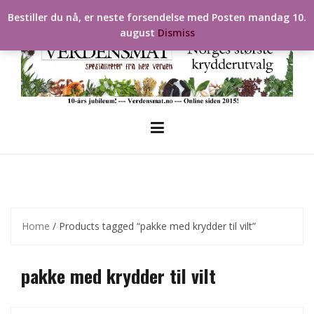
Skip
Bestiller du nå, er neste forsendelse med Posten mandag 10.
to
august
Dismiss
content
Home
/ Products tagged “pakke med krydder til vilt”
pakke med krydder til vilt