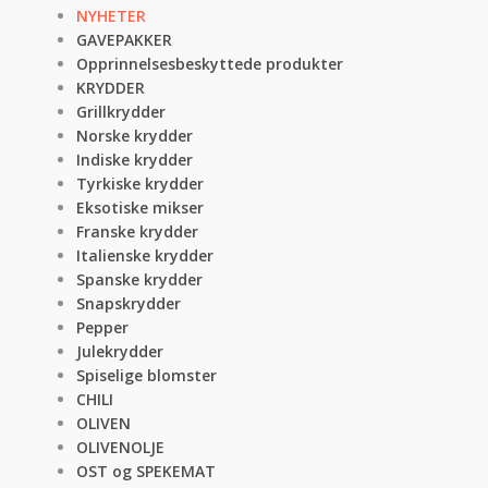
NYHETER
GAVEPAKKER
Opprinnelsesbeskyttede produkter
KRYDDER
Grillkrydder
Norske krydder
Indiske krydder
Tyrkiske krydder
Eksotiske mikser
Franske krydder
Italienske krydder
Spanske krydder
Snapskrydder
Pepper
Julekrydder
Spiselige blomster
CHILI
OLIVEN
OLIVENOLJE
OST og SPEKEMAT