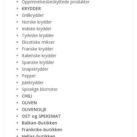
Opprinnelsesbeskyttede produkter
KRYDDER
Grillkrydder
Norske krydder
Indiske krydder
Tyrkiske krydder
Eksotiske mikser
Franske krydder
Italienske krydder
Spanske krydder
Snapskrydder
Pepper
Julekrydder
Spiselige blomster
CHILI
OLIVEN
OLIVENOLJE
OST og SPEKEMAT
Balkan-Butikken
Frankrike-butikken
Hellas-butikken