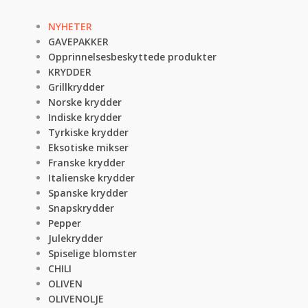
NYHETER
GAVEPAKKER
Opprinnelsesbeskyttede produkter
KRYDDER
Grillkrydder
Norske krydder
Indiske krydder
Tyrkiske krydder
Eksotiske mikser
Franske krydder
Italienske krydder
Spanske krydder
Snapskrydder
Pepper
Julekrydder
Spiselige blomster
CHILI
OLIVEN
OLIVENOLJE