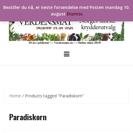
Skip
Bestiller du nå, er neste forsendelse med Posten mandag 10.
to
august
Dismiss
content
Home
/ Products tagged “Paradiskorn”
Paradiskorn