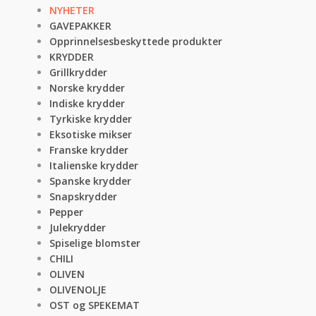
NYHETER
GAVEPAKKER
Opprinnelsesbeskyttede produkter
KRYDDER
Grillkrydder
Norske krydder
Indiske krydder
Tyrkiske krydder
Eksotiske mikser
Franske krydder
Italienske krydder
Spanske krydder
Snapskrydder
Pepper
Julekrydder
Spiselige blomster
CHILI
OLIVEN
OLIVENOLJE
OST og SPEKEMAT