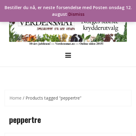
Skip
Bestiller du nå, er neste forsendelse med Posten onsdag 12.
to
august
Dismiss
content
Home
/ Products tagged “peppertre”
peppertre