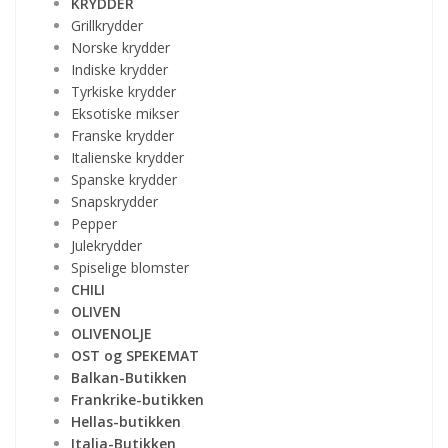
KRYDDER
Grillkrydder
Norske krydder
Indiske krydder
Tyrkiske krydder
Eksotiske mikser
Franske krydder
Italienske krydder
Spanske krydder
Snapskrydder
Pepper
Julekrydder
Spiselige blomster
CHILI
OLIVEN
OLIVENOLJE
OST og SPEKEMAT
Balkan-Butikken
Frankrike-butikken
Hellas-butikken
Italia-Butikken