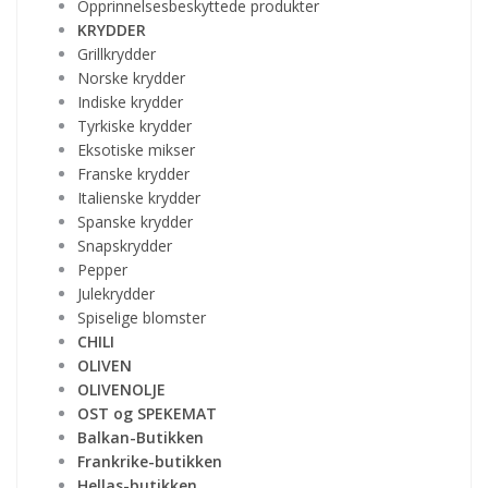
Opprinnelsesbeskyttede produkter
KRYDDER
Grillkrydder
Norske krydder
Indiske krydder
Tyrkiske krydder
Eksotiske mikser
Franske krydder
Italienske krydder
Spanske krydder
Snapskrydder
Pepper
Julekrydder
Spiselige blomster
CHILI
OLIVEN
OLIVENOLJE
OST og SPEKEMAT
Balkan-Butikken
Frankrike-butikken
Hellas-butikken