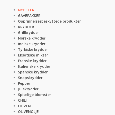
NYHETER
GAVEPAKKER
Opprinnelsesbeskyttede produkter
KRYDDER
Grillkrydder
Norske krydder
Indiske krydder
Tyrkiske krydder
Eksotiske mikser
Franske krydder
Italienske krydder
Spanske krydder
Snapskrydder
Pepper
Julekrydder
Spiselige blomster
CHILI
OLIVEN
OLIVENOLJE