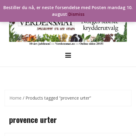
Skip
Bestiller du nå, er neste forsendelse med Posten mandag 10.
to
august
Dismiss
content
Home
/ Products tagged “provence urter”
provence urter