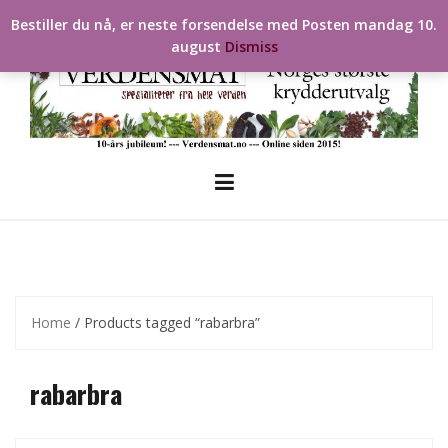
Skip
Bestiller du nå, er neste forsendelse med Posten mandag 10.
to
august
Dismiss
content
Home
/ Products tagged “rabarbra”
rabarbra