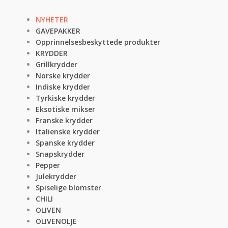
NYHETER
GAVEPAKKER
Opprinnelsesbeskyttede produkter
KRYDDER
Grillkrydder
Norske krydder
Indiske krydder
Tyrkiske krydder
Eksotiske mikser
Franske krydder
Italienske krydder
Spanske krydder
Snapskrydder
Pepper
Julekrydder
Spiselige blomster
CHILI
OLIVEN
OLIVENOLJE