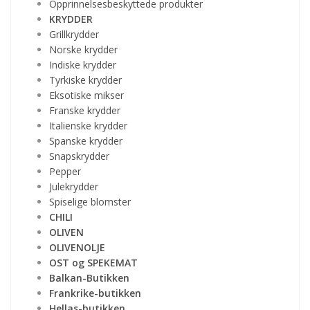
Opprinnelsesbeskyttede produkter
KRYDDER
Grillkrydder
Norske krydder
Indiske krydder
Tyrkiske krydder
Eksotiske mikser
Franske krydder
Italienske krydder
Spanske krydder
Snapskrydder
Pepper
Julekrydder
Spiselige blomster
CHILI
OLIVEN
OLIVENOLJE
OST og SPEKEMAT
Balkan-Butikken
Frankrike-butikken
Hellas-butikken