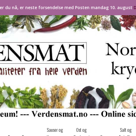
ler du nå, er neste forsendelse med Posten mandag 10. august
D
Sauser og
Ost og
Salt og