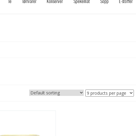
Te
Tørrvarer
Konserver
Spekemat
Sopp
E-stoffer