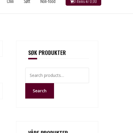
Chili
Søtt
Non-food
0 items-
kr
0,00
SØK PRODUKTER
Search
for:
Search