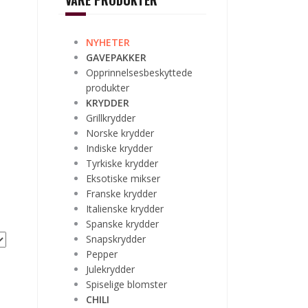
VÅRE PRODUKTER
NYHETER
GAVEPAKKER
Opprinnelsesbeskyttede
produkter
KRYDDER
Grillkrydder
Norske krydder
Indiske krydder
Tyrkiske krydder
Eksotiske mikser
Franske krydder
Italienske krydder
Spanske krydder
Snapskrydder
Pepper
Julekrydder
Spiselige blomster
CHILI