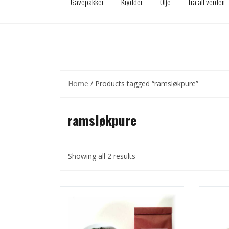
Gavepakker
Krydder
Olje
fra all verden
Home
/ Products tagged “ramsløkpure”
ramsløkpure
Showing all 2 results