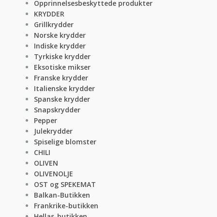
Opprinnelsesbeskyttede produkter
KRYDDER
Grillkrydder
Norske krydder
Indiske krydder
Tyrkiske krydder
Eksotiske mikser
Franske krydder
Italienske krydder
Spanske krydder
Snapskrydder
Pepper
Julekrydder
Spiselige blomster
CHILI
OLIVEN
OLIVENOLJE
OST og SPEKEMAT
Balkan-Butikken
Frankrike-butikken
Hellas-butikken