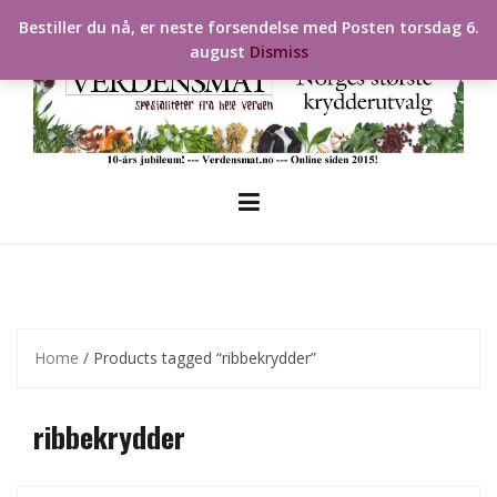
Skip
Bestiller du nå, er neste forsendelse med Posten torsdag 6.
to
august
Dismiss
content
Home
/ Products tagged “ribbekrydder”
ribbekrydder