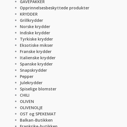
GAVEPAKKER
Opprinnelsesbeskyttede produkter
KRYDDER
Grillkrydder
Norske krydder
Indiske krydder
Tyrkiske krydder
Eksotiske mikser
Franske krydder
Italienske krydder
Spanske krydder
Snapskrydder
Pepper
Julekrydder
Spiselige blomster
CHILI
OLIVEN
OLIVENOLJE
OST og SPEKEMAT
Balkan-Butikken
Frankrike-butikken