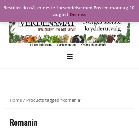
Skip
Bestiller du nå, er neste forsendelse med Posten mandag 10.
to
august
Dismiss
content
Home
/ Products tagged “Romania”
Romania