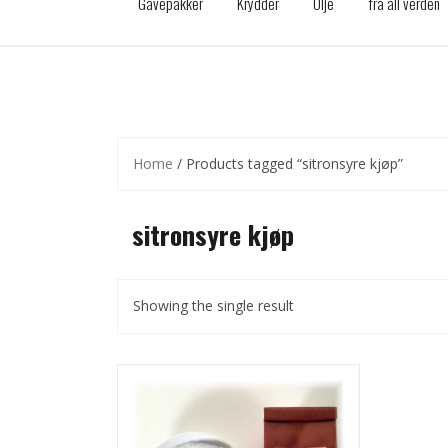
Gavepakker
Krydder
Olje
fra all verden
Home
/ Products tagged “sitronsyre kjøp”
sitronsyre kjøp
Showing the single result