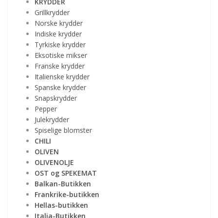
KRYDDER
Grillkrydder
Norske krydder
Indiske krydder
Tyrkiske krydder
Eksotiske mikser
Franske krydder
Italienske krydder
Spanske krydder
Snapskrydder
Pepper
Julekrydder
Spiselige blomster
CHILI
OLIVEN
OLIVENOLJE
OST og SPEKEMAT
Balkan-Butikken
Frankrike-butikken
Hellas-butikken
Italia-Butikken