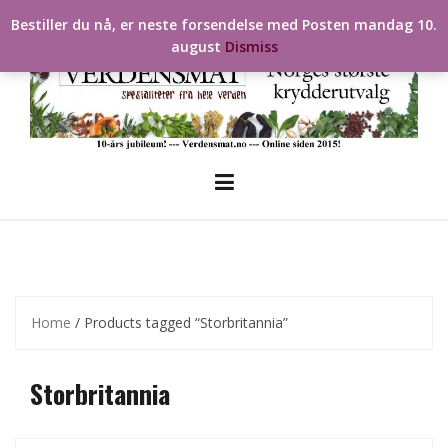
Skip
Bestiller du nå, er neste forsendelse med Posten mandag 10.
to
august
Dismiss
content
Home
/ Products tagged “Storbritannia”
Storbritannia