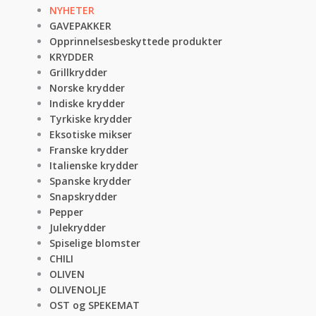
NYHETER
GAVEPAKKER
Opprinnelsesbeskyttede produkter
KRYDDER
Grillkrydder
Norske krydder
Indiske krydder
Tyrkiske krydder
Eksotiske mikser
Franske krydder
Italienske krydder
Spanske krydder
Snapskrydder
Pepper
Julekrydder
Spiselige blomster
CHILI
OLIVEN
OLIVENOLJE
OST og SPEKEMAT