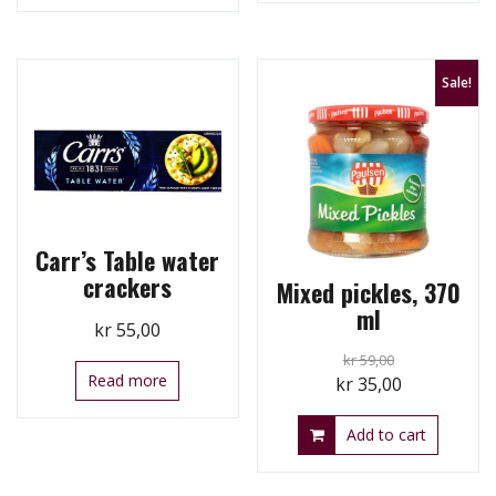
Sale!
Carr’s Table water
crackers
Mixed pickles, 370
ml
kr
55,00
kr
59,00
Read more
Original
Current
kr
35,00
price
price
Add to cart
was:
is:
kr 59,00.
kr 35,00.