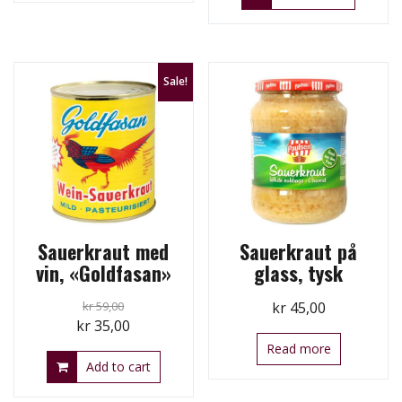
Sale!
Sauerkraut med
Sauerkraut på
vin, «Goldfasan»
glass, tysk
kr
59,00
kr
45,00
Original
Current
kr
35,00
price
price
Read more
Add to cart
was:
is:
kr 59,00.
kr 35,00.