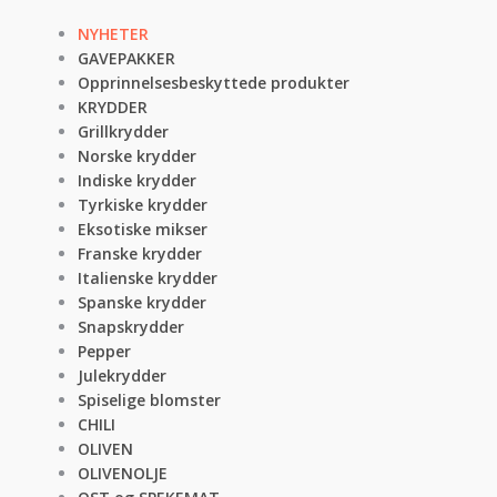
NYHETER
GAVEPAKKER
Opprinnelsesbeskyttede produkter
KRYDDER
Grillkrydder
Norske krydder
Indiske krydder
Tyrkiske krydder
Eksotiske mikser
Franske krydder
Italienske krydder
Spanske krydder
Snapskrydder
Pepper
Julekrydder
Spiselige blomster
CHILI
OLIVEN
OLIVENOLJE