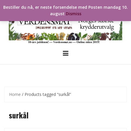
Skip
Bestiller du nå, er neste forsendelse med Posten mandag 10.
to
august
Dismiss
content
Home
/ Products tagged “surkål”
surkål