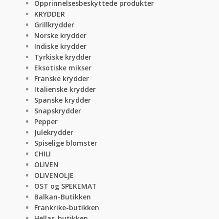
Opprinnelsesbeskyttede produkter
KRYDDER
Grillkrydder
Norske krydder
Indiske krydder
Tyrkiske krydder
Eksotiske mikser
Franske krydder
Italienske krydder
Spanske krydder
Snapskrydder
Pepper
Julekrydder
Spiselige blomster
CHILI
OLIVEN
OLIVENOLJE
OST og SPEKEMAT
Balkan-Butikken
Frankrike-butikken
Hellas-butikken