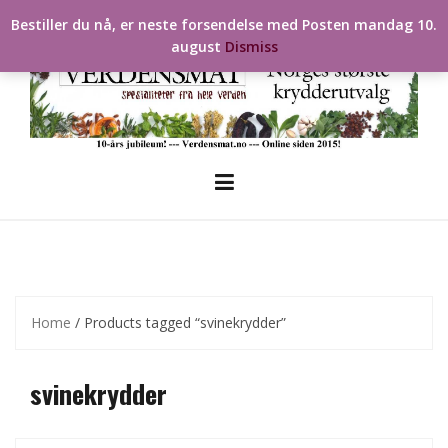
Skip
Bestiller du nå, er neste forsendelse med Posten mandag 10.
to
august
Dismiss
content
Home
/ Products tagged “svinekrydder”
svinekrydder