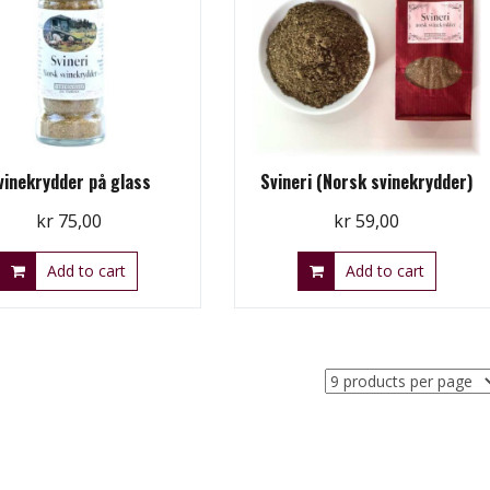
vinekrydder på glass
Svineri (Norsk svinekrydder)
kr
75,00
kr
59,00
Add to cart
Add to cart