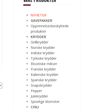
VÅRE PRODUKTER
NYHETER
GAVEPAKKER
Opprinnelsesbeskyttede
produkter
KRYDDER
Grillkrydder
Norske krydder
Indiske krydder
Tyrkiske krydder
Eksotiske mikser
Franske krydder
Italienske krydder
Spanske krydder
Snapskrydder
Pepper
Julekrydder
Spiselige blomster
CHILI