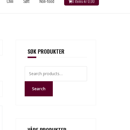
Chili
Søtt
Non-food
0 items-
kr
0,00
SØK PRODUKTER
Search
for:
Search