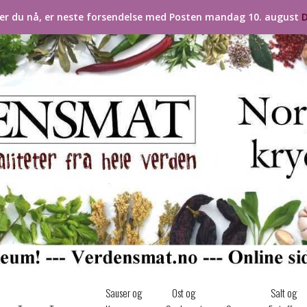
ler du nå, er neste forsendelse med Posten mandag 10. august
D
Sauser og
Ost og
Salt og