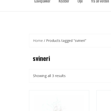
Gavepakker
Krydder
Olje
fra all verden
Home
/ Products tagged “svineri”
svineri
Showing all 3 results