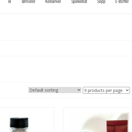
Te
Tørrvarer
Konserver
Spekemat
Sopp
E-stoffer