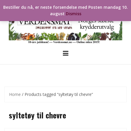
Skip
Bestiller du nå, er neste forsendelse med Posten mandag 10.
to
august
Dismiss
content
Home
/ Products tagged “syltetøy til chevre”
syltetøy til chevre