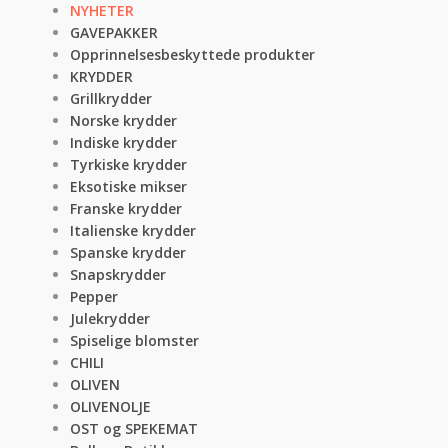
NYHETER
GAVEPAKKER
Opprinnelsesbeskyttede produkter
KRYDDER
Grillkrydder
Norske krydder
Indiske krydder
Tyrkiske krydder
Eksotiske mikser
Franske krydder
Italienske krydder
Spanske krydder
Snapskrydder
Pepper
Julekrydder
Spiselige blomster
CHILI
OLIVEN
OLIVENOLJE
OST og SPEKEMAT