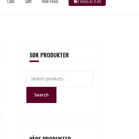
Chili
Søtt
Non-food
0 items-
kr
0,00
SØK PRODUKTER
Search
for:
Search