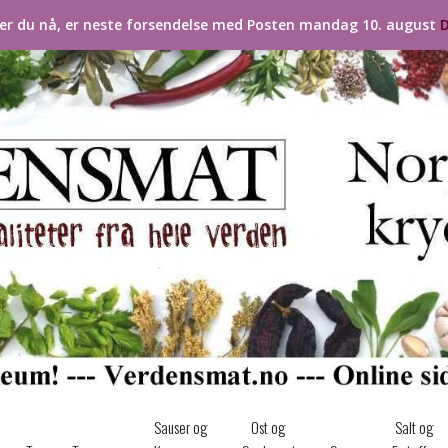
ler du nå, er neste forsendelse med Posten mandag 10. august
D
Sauser og
Ost og
Salt og