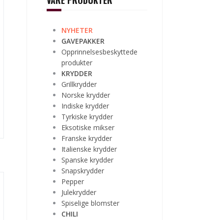
VÅRE PRODUKTER
NYHETER
GAVEPAKKER
Opprinnelsesbeskyttede
produkter
KRYDDER
Grillkrydder
Norske krydder
Indiske krydder
Tyrkiske krydder
Eksotiske mikser
Franske krydder
Italienske krydder
Spanske krydder
Snapskrydder
Pepper
Julekrydder
Spiselige blomster
CHILI