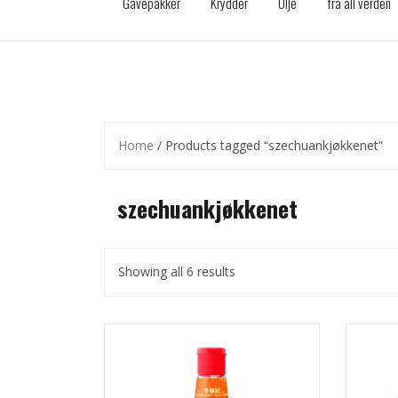
Gavepakker
Krydder
Olje
fra all verden
Home
/ Products tagged “szechuankjøkkenet”
szechuankjøkkenet
Showing all 6 results