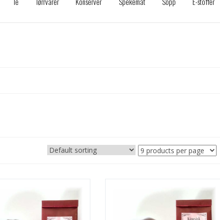
Te
Tørrvarer
Konserver
Spekemat
Sopp
E-stoffer