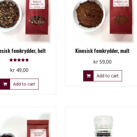
esisk femkrydder, helt
Kinesisk femkrydder, malt
kr
59,00
Rated
kr
49,00
5.00
out of 5
Add to cart
Add to cart