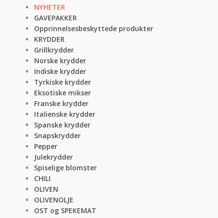
NYHETER
GAVEPAKKER
Opprinnelsesbeskyttede produkter
KRYDDER
Grillkrydder
Norske krydder
Indiske krydder
Tyrkiske krydder
Eksotiske mikser
Franske krydder
Italienske krydder
Spanske krydder
Snapskrydder
Pepper
Julekrydder
Spiselige blomster
CHILI
OLIVEN
OLIVENOLJE
OST og SPEKEMAT