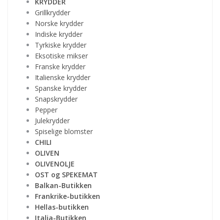
KRYDDER
Grillkrydder
Norske krydder
Indiske krydder
Tyrkiske krydder
Eksotiske mikser
Franske krydder
Italienske krydder
Spanske krydder
Snapskrydder
Pepper
Julekrydder
Spiselige blomster
CHILI
OLIVEN
OLIVENOLJE
OST og SPEKEMAT
Balkan-Butikken
Frankrike-butikken
Hellas-butikken
Italia-Butikken