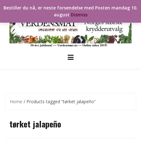
Skip
Bestiller du nå, er neste forsendelse med Posten mandag 10.
to
august
Dismiss
content
Home
/ Products tagged “tørket jalapeño”
tørket jalapeño