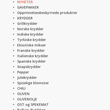
NYHETER
GAVEPAKKER
Opprinnelsesbeskyttede produkter
KRYDDER
Grillkrydder
Norske krydder
Indiske krydder
Tyrkiske krydder
Eksotiske mikser
Franske krydder
Italienske krydder
Spanske krydder
Snapskrydder
Pepper
Julekrydder
Spiselige blomster
CHILI
OLIVEN
OLIVENOLJE
OST og SPEKEMAT
Balkan-Butikken