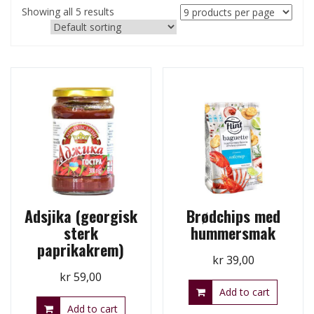
Showing all 5 results
Adsjika (georgisk
Brødchips med
sterk
hummersmak
paprikakrem)
kr
39,00
kr
59,00
Add to cart
Add to cart