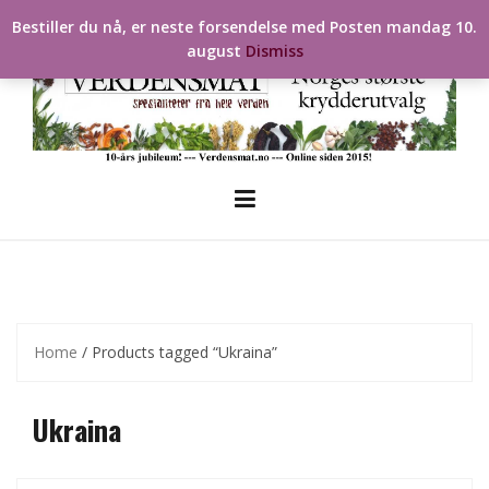
Skip
Bestiller du nå, er neste forsendelse med Posten mandag 10.
to
august
Dismiss
content
Home
/ Products tagged “Ukraina”
Ukraina