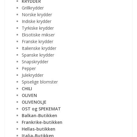
KRYDDER
Grillkrydder
Norske krydder
Indiske krydder
Tyrkiske krydder
Eksotiske mikser
Franske krydder
Italienske krydder
Spanske krydder
Snapskrydder
Pepper
Julekrydder
Spiselige blomster
CHILI
OLIVEN
OLIVENOLJE
OST og SPEKEMAT
Balkan-Butikken
Frankrike-butikken
Hellas-butikken
Italia-Butikken