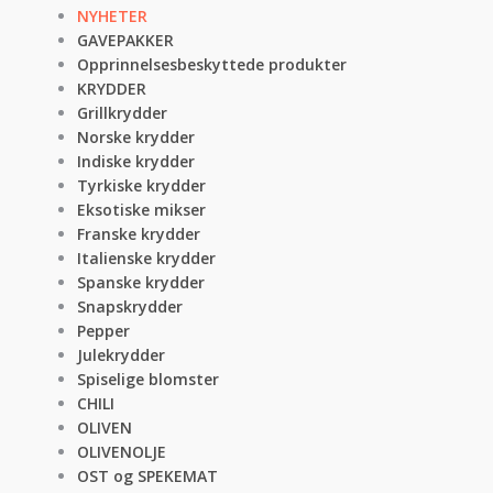
NYHETER
GAVEPAKKER
Opprinnelsesbeskyttede produkter
KRYDDER
Grillkrydder
Norske krydder
Indiske krydder
Tyrkiske krydder
Eksotiske mikser
Franske krydder
Italienske krydder
Spanske krydder
Snapskrydder
Pepper
Julekrydder
Spiselige blomster
CHILI
OLIVEN
OLIVENOLJE
OST og SPEKEMAT