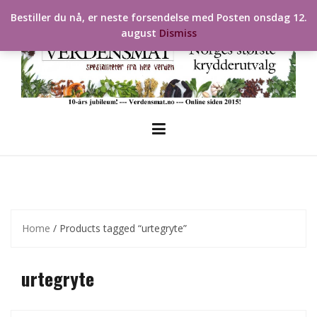
Skip
Bestiller du nå, er neste forsendelse med Posten onsdag 12.
to
august
Dismiss
content
Home
/ Products tagged “urtegryte”
urtegryte