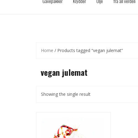
Gavepakker
Krydder
Olje
fra all verden
Home
/ Products tagged “vegan julemat”
vegan julemat
Showing the single result