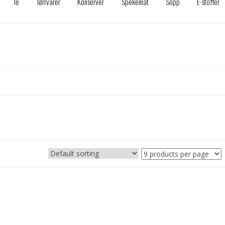
Te
Tørrvarer
Konserver
Spekemat
Sopp
E-stoffer