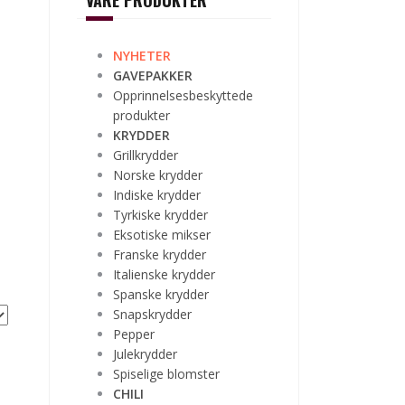
VÅRE PRODUKTER
NYHETER
GAVEPAKKER
Opprinnelsesbeskyttede
produkter
KRYDDER
Grillkrydder
Norske krydder
Indiske krydder
Tyrkiske krydder
Eksotiske mikser
Franske krydder
Italienske krydder
Spanske krydder
Snapskrydder
Pepper
Julekrydder
Spiselige blomster
CHILI