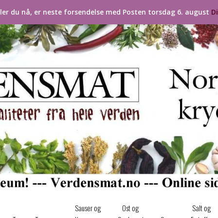
ller du nå, er neste forsendelse med Posten torsdag 6. august
D
Sauser og
Ost og
Salt og