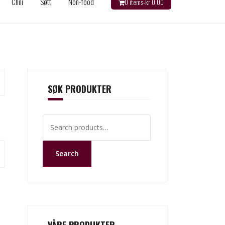
Chili
Søtt
Non-food
0 items-
kr
0,00
SØK PRODUKTER
Search
for:
Search