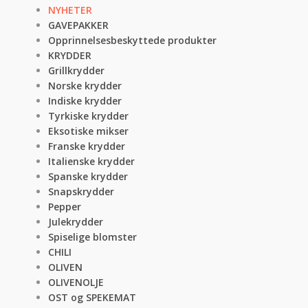
NYHETER
GAVEPAKKER
Opprinnelsesbeskyttede produkter
KRYDDER
Grillkrydder
Norske krydder
Indiske krydder
Tyrkiske krydder
Eksotiske mikser
Franske krydder
Italienske krydder
Spanske krydder
Snapskrydder
Pepper
Julekrydder
Spiselige blomster
CHILI
OLIVEN
OLIVENOLJE
OST og SPEKEMAT