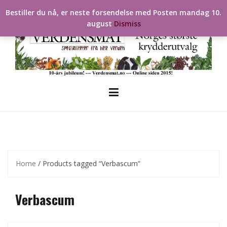
Skip
Bestiller du nå, er neste forsendelse med Posten mandag 10.
to
august
Dismiss
content
Home
/ Products tagged “Verbascum”
Verbascum