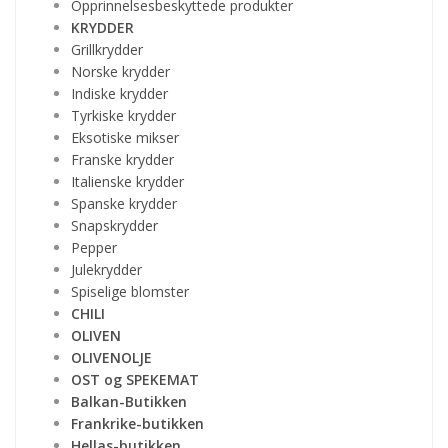
Opprinnelsesbeskyttede produkter
KRYDDER
Grillkrydder
Norske krydder
Indiske krydder
Tyrkiske krydder
Eksotiske mikser
Franske krydder
Italienske krydder
Spanske krydder
Snapskrydder
Pepper
Julekrydder
Spiselige blomster
CHILI
OLIVEN
OLIVENOLJE
OST og SPEKEMAT
Balkan-Butikken
Frankrike-butikken
Hellas-butikken