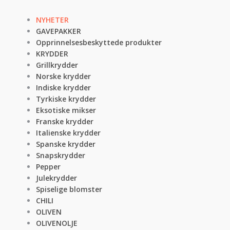
NYHETER
GAVEPAKKER
Opprinnelsesbeskyttede produkter
KRYDDER
Grillkrydder
Norske krydder
Indiske krydder
Tyrkiske krydder
Eksotiske mikser
Franske krydder
Italienske krydder
Spanske krydder
Snapskrydder
Pepper
Julekrydder
Spiselige blomster
CHILI
OLIVEN
OLIVENOLJE