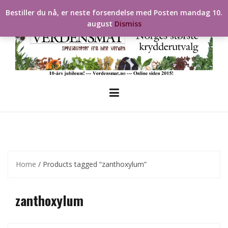
Skip
Bestiller du nå, er neste forsendelse med Posten mandag 10.
to
august
Dismiss
content
Home
/ Products tagged “zanthoxylum”
zanthoxylum