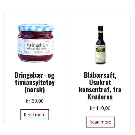
Bringebær- og
Blåbærsaft,
timiansyltetøy
Usukret
(norsk)
konsentrat, fra
Krøderen
kr
69,00
kr
110,00
Read more
Read more