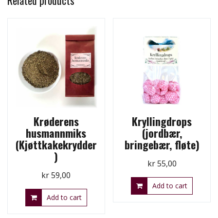
Related products
Krøderens
Kryllingdrops
husmannmiks
(jordbær,
(Kjøttkakekrydder
bringebær, fløte)
)
kr
55,00
kr
59,00
Add to cart
Add to cart