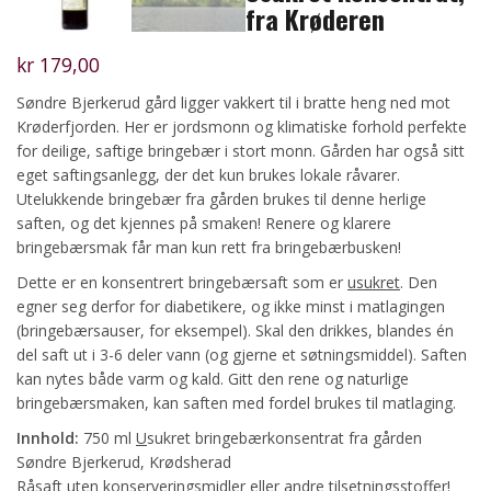
fra Krøderen
kr
179,00
Søndre Bjerkerud gård ligger vakkert til i bratte heng ned mot
Krøderfjorden. Her er jordsmonn og klimatiske forhold perfekte
for deilige, saftige bringebær i stort monn. Gården har også sitt
eget saftingsanlegg, der det kun brukes lokale råvarer.
Utelukkende bringebær fra gården brukes til denne herlige
saften, og det kjennes på smaken! Renere og klarere
bringebærsmak får man kun rett fra bringebærbusken!
Dette er en konsentrert bringebærsaft som er
usukret
. Den
egner seg derfor for diabetikere, og ikke minst i matlagingen
(bringebærsauser, for eksempel). Skal den drikkes, blandes én
del saft ut i 3-6 deler vann (og gjerne et søtningsmiddel). Saften
kan nytes både varm og kald. Gitt den rene og naturlige
bringebærsmaken, kan saften med fordel brukes til matlaging.
Innhold:
750 ml
U
sukret bringebærkonsentrat fra gården
Søndre Bjerkerud, Krødsherad
Råsaft uten konserveringsmidler eller andre tilsetningsstoffer!