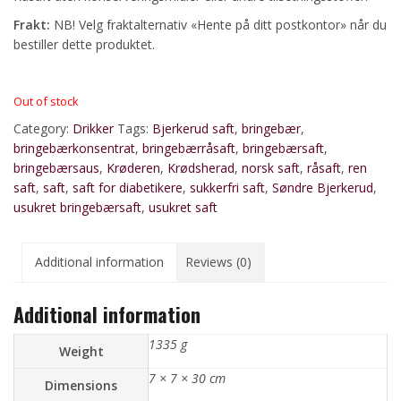
Frakt:
NB! Velg fraktalternativ «Hente på ditt postkontor» når du
bestiller dette produktet.
Out of stock
Category:
Drikker
Tags:
Bjerkerud saft
,
bringebær
,
bringebærkonsentrat
,
bringebærråsaft
,
bringebærsaft
,
bringebærsaus
,
Krøderen
,
Krødsherad
,
norsk saft
,
råsaft
,
ren
saft
,
saft
,
saft for diabetikere
,
sukkerfri saft
,
Søndre Bjerkerud
,
usukret bringebærsaft
,
usukret saft
Additional information
Reviews (0)
Additional information
1335 g
Weight
7 × 7 × 30 cm
Dimensions