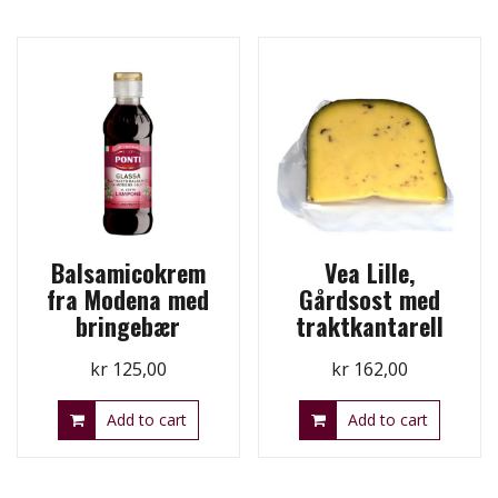
Balsamicokrem
Vea Lille,
fra Modena med
Gårdsost med
bringebær
traktkantarell
kr
125,00
kr
162,00
Add to cart
Add to cart