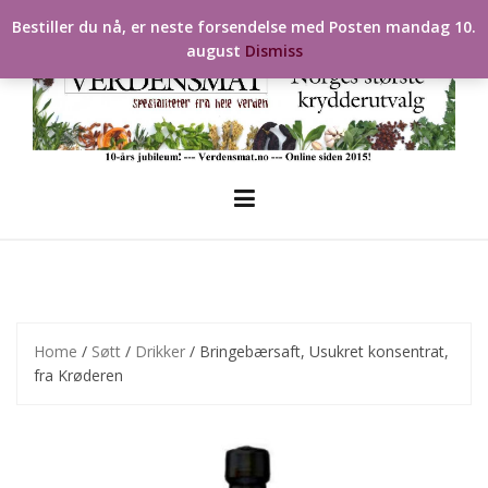
Skip
Bestiller du nå, er neste forsendelse med Posten mandag 10.
to
august
Dismiss
content
Home
/
Søtt
/
Drikker
/ Bringebærsaft, Usukret konsentrat,
fra Krøderen