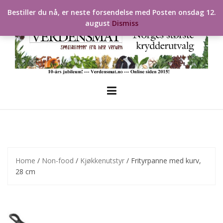
Skip
Bestiller du nå, er neste forsendelse med Posten onsdag 12.
to
august
Dismiss
content
Home
/
Non-food
/
Kjøkkenutstyr
/ Frityrpanne med kurv,
28 cm