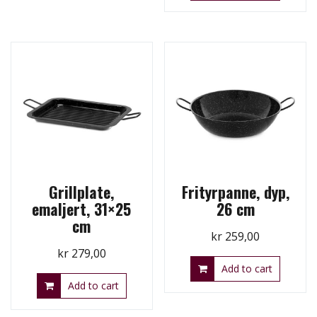
Grillplate,
Frityrpanne, dyp,
emaljert, 31×25
26 cm
cm
kr
259,00
kr
279,00
Add to cart
Add to cart