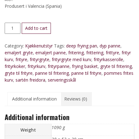
Produsert i Valencia (Spania)
Frityrpanne
Add to cart
med
kurv,
Category:
Kjøkkenutstyr
Tags:
deep frying pan
,
dyp panne
,
28
emaljert gryte
,
emaljert panne
,
fritering
,
frittering
,
frittyre
,
frityr
cm
kurv
,
frityre
,
frityrgryte
,
frityrgryte med kurv
,
frityrkasserolle
,
quantity
frityrkoker
,
frityrkurv
,
frityrpanne
,
frying basket
,
gryte til fritering
,
gryte til frityre
,
panne til fritering
,
panne til frityre
,
pommes frites
kurv
,
sartén freidora
,
serveringsskål
Additional information
Reviews (0)
Additional information
1090 g
Weight