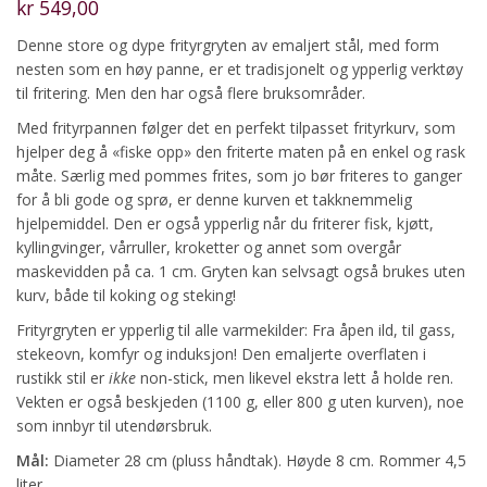
kr
549,00
Denne store og dype frityrgryten av emaljert stål, med form
nesten som en høy panne, er et tradisjonelt og ypperlig verktøy
til fritering. Men den har også flere bruksområder.
Med frityrpannen følger det en perfekt tilpasset frityrkurv, som
hjelper deg å «fiske opp» den friterte maten på en enkel og rask
måte. Særlig med pommes frites, som jo bør friteres to ganger
for å bli gode og sprø, er denne kurven et takknemmelig
hjelpemiddel. Den er også ypperlig når du friterer fisk, kjøtt,
kyllingvinger, vårruller, kroketter og annet som overgår
maskevidden på ca. 1 cm. Gryten kan selvsagt også brukes uten
kurv, både til koking og steking!
Frityrgryten er ypperlig til alle varmekilder: Fra åpen ild, til gass,
stekeovn, komfyr og induksjon! Den emaljerte overflaten i
rustikk stil er
ikke
non-stick, men likevel ekstra lett å holde ren.
Vekten er også beskjeden (1100 g, eller 800 g uten kurven), noe
som innbyr til utendørsbruk.
Mål:
Diameter 28 cm (pluss håndtak). Høyde 8 cm. Rommer 4,5
liter.