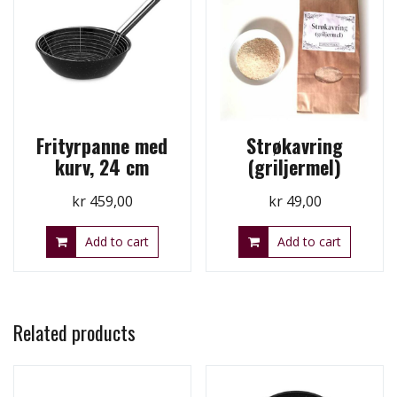
Frityrpanne med
Strøkavring
kurv, 24 cm
(griljermel)
kr
459,00
kr
49,00
Add to cart
Add to cart
Related products