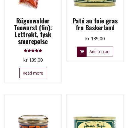
Rügenwalder
Paté au foie gras
Teewurst (fin):
fra Baskerland
Lettrøkt, tysk
kr
139,00
smørepølse
Add to cart
Rated
kr
139,00
5.00
out of 5
Read more