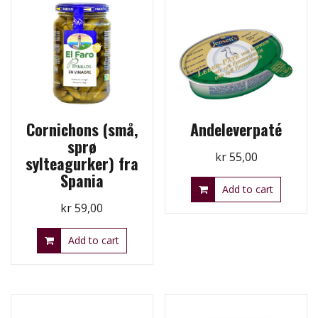
Cornichons (små,
Andeleverpaté
sprø
kr
55,00
sylteagurker) fra
Spania
Add to cart
kr
59,00
Add to cart