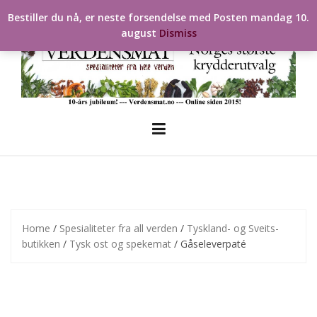
Skip
Bestiller du nå, er neste forsendelse med Posten mandag 10.
to
august
Dismiss
content
Home
/
Spesialiteter fra all verden
/
Tyskland- og Sveits-
butikken
/
Tysk ost og spekemat
/ Gåseleverpaté