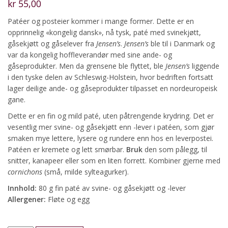
kr
55,00
Patéer og posteier kommer i mange former. Dette er en
opprinnelig «kongelig dansk», nå tysk, paté med svinekjøtt,
gåsekjøtt og gåselever fra
Jensen’s
.
Jensen’s
ble til i Danmark og
var da kongelig hoffleverandør med sine ande- og
gåseprodukter. Men da grensene ble flyttet, ble
Jensen’s
liggende
i den tyske delen av Schleswig-Holstein, hvor bedriften fortsatt
lager deilige ande- og gåseprodukter tilpasset en nordeuropeisk
gane.
Dette er en fin og mild paté, uten påtrengende krydring. Det er
vesentlig mer svine- og gåsekjøtt enn -lever i patéen, som gjør
smaken mye lettere, lysere og rundere enn hos en leverpostei.
Patéen er kremete og lett smørbar.
Bruk
den som pålegg, til
snitter, kanapeer eller som en liten forrett. Kombiner gjerne med
cornichons
(små, milde sylteagurker).
Innhold:
80 g fin paté av svine- og gåsekjøtt og -lever
Allergener:
Fløte og egg