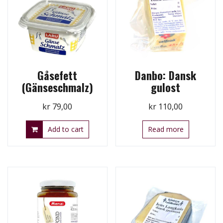
Gåsefett
Danbo: Dansk
(Gänseschmalz)
gulost
kr
79,00
kr
110,00
Add to cart
Read more