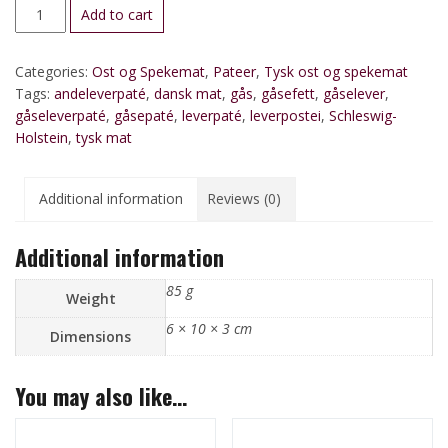
Gåseleverpaté
Add to cart
quantity
Categories:
Ost og Spekemat
,
Pateer
,
Tysk ost og spekemat
Tags:
andeleverpaté
,
dansk mat
,
gås
,
gåsefett
,
gåselever
,
gåseleverpaté
,
gåsepaté
,
leverpaté
,
leverpostei
,
Schleswig-
Holstein
,
tysk mat
Additional information
Reviews (0)
Additional information
85 g
Weight
6 × 10 × 3 cm
Dimensions
You may also like…