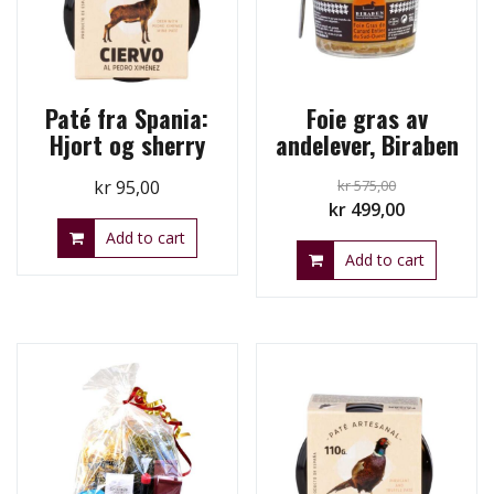
Paté fra Spania:
Foie gras av
Hjort og sherry
andelever, Biraben
kr
95,00
kr
575,00
Original
Current
kr
499,00
price
price
Add to cart
Add to cart
was:
is:
kr 575,00.
kr 499,00.