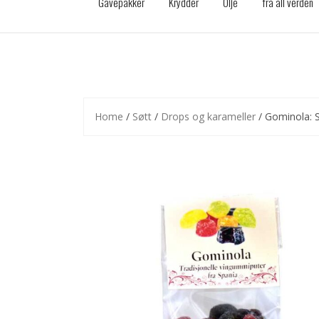
Gavepakker
Krydder
Olje
fra all verden
Home
/
Søtt
/
Drops og karameller
/ Gominola: 