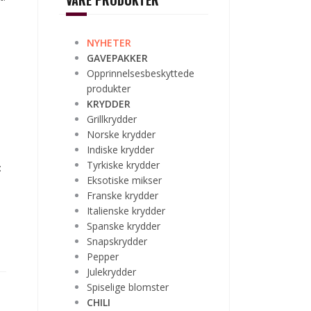
VÅRE PRODUKTER
NYHETER
GAVEPAKKER
Opprinnelsesbeskyttede
produkter
KRYDDER
Grillkrydder
Norske krydder
Indiske krydder
Tyrkiske krydder
:
Eksotiske mikser
Franske krydder
Italienske krydder
Spanske krydder
Snapskrydder
Pepper
Julekrydder
Spiselige blomster
CHILI