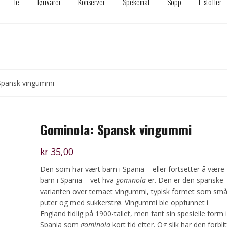
Te
Tørrvarer
Konserver
Spekemat
Sopp
E-stoffer
Spansk vingummi
Gominola: Spansk vingummi
kr
35,00
Den som har vært barn i Spania – eller fortsetter å være
barn i Spania – vet hva
gominola
er. Den er den spanske
varianten over temaet vingummi, typisk formet som sm
puter og med sukkerstrø. Vingummi ble oppfunnet i
England tidlig på 1900-tallet, men fant sin spesielle form i
Spania som
gominola
kort tid etter. Og slik har den forblit