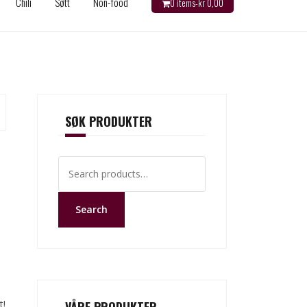
Chili
Søtt
Non-food
0 items-
kr
0,00
SØK PRODUKTER
Search
for:
Search
å
t!