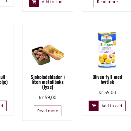
Add to cart
Read more
ull
Sjokoladeblader i
Oliven fylt med
olje)
liten metallboks
hvitløk
(lyse)
kr
59,00
kr
59,00
rt
Add to cart
Read more