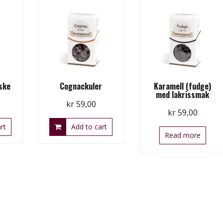
ske
Cognackuler
Karamell (fudge)
med lakrissmak
kr
59,00
kr
59,00
rt
Add to cart
Read more