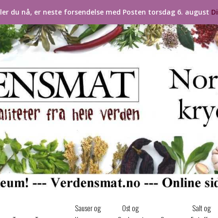
ller du nå, er neste forsendelse med Posten torsdag 6. august
D
Sauser og
Ost og
Salt og