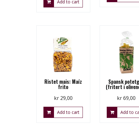
Add to cart
Ristet mais: Maíz
Spansk potetg
frito
(fritert i oliven
kr
29,00
kr
69,00
Add to cart
Add to ca