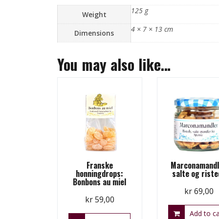
125 g
Weight
4 × 7 × 13 cm
Dimensions
You may also like…
Franske
Marconamandl
honningdrops:
salte og rist
Bonbons au miel
kr
69,00
kr
59,00
Add to ca