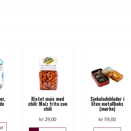
er,
Ristet mais med
Sjokoladeblader i
ede
chili: Maíz frito con
liten metallboks
chili
(mørke)
kr
29,00
kr
59,00
rt