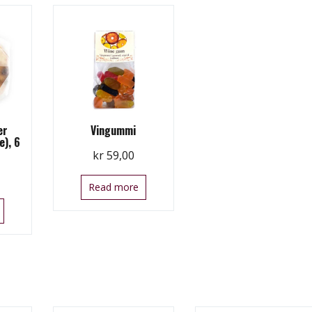
er
Vingummi
e), 6
kr
59,00
Read more