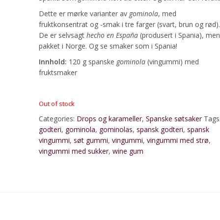
Dette er mørke varianter av
gominola
, med
fruktkonsentrat og -smak i tre farger (svart, brun og rød).
De er selvsagt
hecho en España
(produsert i Spania), men
pakket i Norge. Og se smaker som i Spania!
Innhold:
120 g spanske
gominola
(vingummi) med
fruktsmaker
Out of stock
Categories:
Drops og karameller
,
Spanske søtsaker
Tags
godteri
,
gominola
,
gominolas
,
spansk godteri
,
spansk
vingummi
,
søt gummi
,
vingummi
,
vingummi med strø
,
vingummi med sukker
,
wine gum