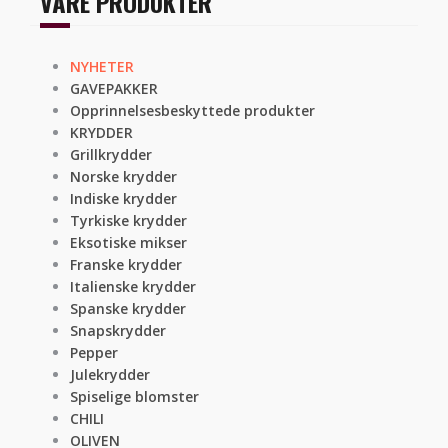
VÅRE PRODUKTER
NYHETER
GAVEPAKKER
Opprinnelsesbeskyttede produkter
KRYDDER
Grillkrydder
Norske krydder
Indiske krydder
Tyrkiske krydder
Eksotiske mikser
Franske krydder
Italienske krydder
Spanske krydder
Snapskrydder
Pepper
Julekrydder
Spiselige blomster
CHILI
OLIVEN