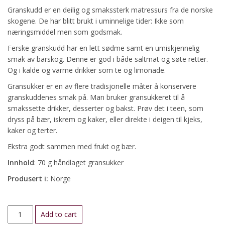
Granskudd er en deilig og smakssterk matressurs fra de norske
skogene. De har blitt brukt i uminnelige tider: Ikke som
næringsmiddel men som godsmak.
Ferske granskudd har en lett sødme samt en umiskjennelig
smak av barskog. Denne er god i både saltmat og søte retter.
Og i kalde og varme drikker som te og limonade.
Gransukker er en av flere tradisjonelle måter å konservere
granskuddenes smak på. Man bruker gransukkeret til å
smakssette drikker, desserter og bakst. Prøv det i teen, som
dryss på bær, iskrem og kaker, eller direkte i deigen til kjeks,
kaker og terter.
Ekstra godt sammen med frukt og bær.
Innhold
: 70 g håndlaget gransukker
Produsert i:
Norge
Gransukker
Add to cart
quantity