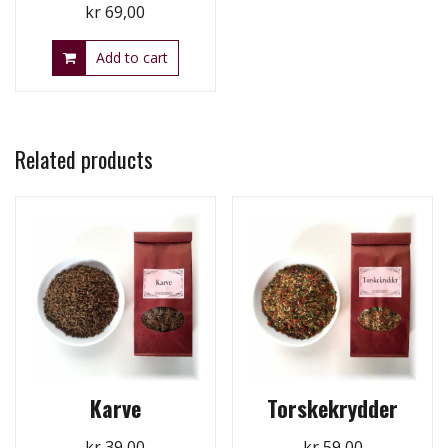
kr
69,00
Add to cart
Related products
Karve
Torskekrydder
kr
39,00
kr
59,00