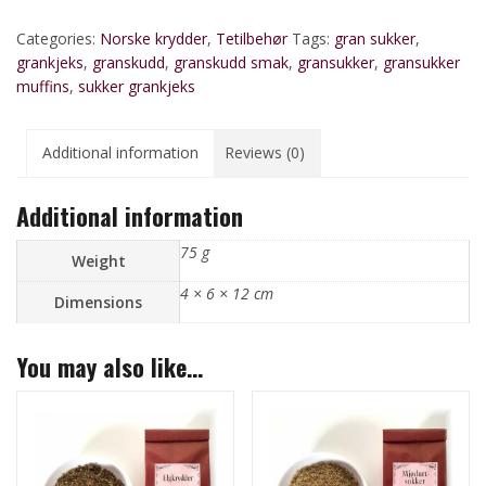
Categories:
Norske krydder
,
Tetilbehør
Tags:
gran sukker
,
grankjeks
,
granskudd
,
granskudd smak
,
gransukker
,
gransukker
muffins
,
sukker grankjeks
Additional information
Reviews (0)
Additional information
75 g
Weight
4 × 6 × 12 cm
Dimensions
You may also like…