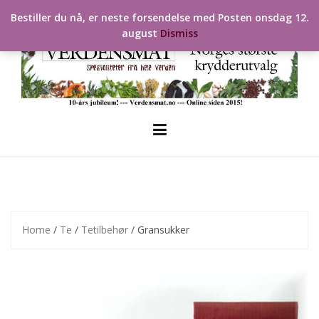
Skip
Bestiller du nå, er neste forsendelse med Posten onsdag 12.
to
august
Dismiss
content
Home
/
Te
/
Tetilbehør
/ Gransukker