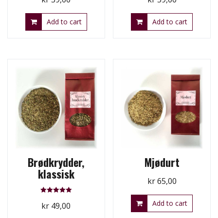
Add to cart
Add to cart
Brødkrydder,
Mjødurt
klassisk
kr
65,00
Rated
Add to cart
kr
49,00
5.00
out of 5