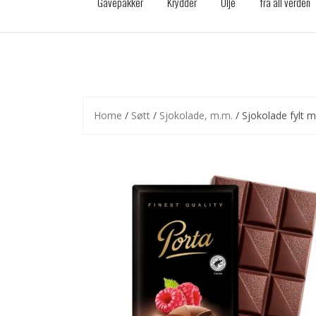
Gavepakker
Krydder
Olje
fra all verden
Home
/
Søtt
/
Sjokolade, m.m.
/ Sjokolade fylt