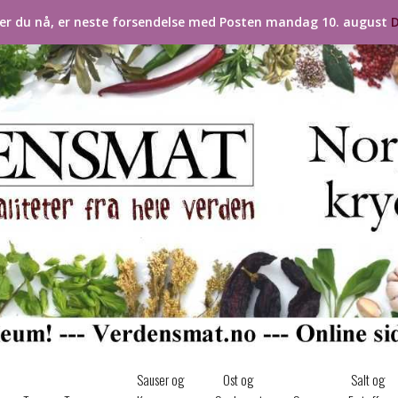
ler du nå, er neste forsendelse med Posten mandag 10. august
D
Sauser og
Ost og
Salt og