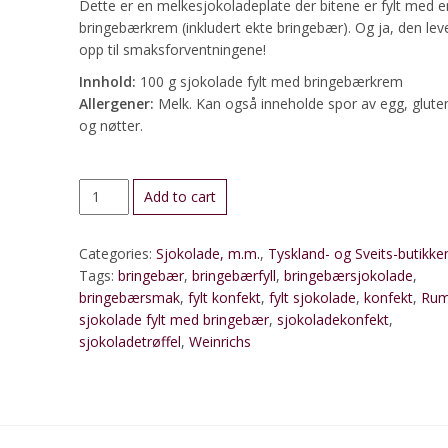
Dette er en melkesjokoladeplate der bitene er fylt med e
bringebærkrem (inkludert ekte bringebær). Og ja, den lev
opp til smaksforventningene!
Innhold:
100 g sjokolade fylt med bringebærkrem
Allergener:
Melk. Kan også inneholde spor av egg, glute
og nøtter.
Sjokolade
Add to cart
fylt
med
Categories:
Sjokolade, m.m.
,
Tyskland- og Sveits-butikke
bringebærkrem
Tags:
bringebær
,
bringebærfyll
,
bringebærsjokolade
,
quantity
bringebærsmak
,
fylt konfekt
,
fylt sjokolade
,
konfekt
,
Ru
sjokolade fylt med bringebær
,
sjokoladekonfekt
,
sjokoladetrøffel
,
Weinrichs