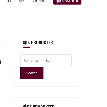
Chili
Søtt
Non-food
0 items-
kr
0,00
SØK PRODUKTER
Search
m
for:
Search