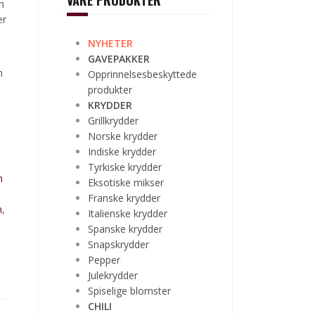
VÅRE PRODUKTER
n
er
NYHETER
GAVEPAKKER
n
Opprinnelsesbeskyttede
produkter
KRYDDER
Grillkrydder
Norske krydder
Indiske krydder
Tyrkiske krydder
n
Eksotiske mikser
Franske krydder
m
,
Italienske krydder
Spanske krydder
Snapskrydder
Pepper
Julekrydder
Spiselige blomster
CHILI