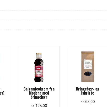
s
Balsamicokrem fra
Bringebær- og
ps)
Modena med
lakriste
bringebær
kr
65,00
kr
125,00