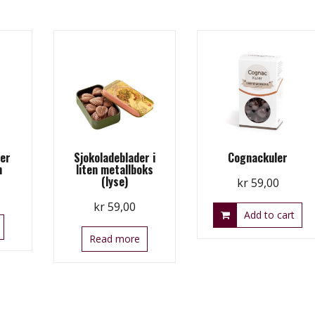
ler
Sjokoladeblader i
Cognackuler
n
liten metallboks
(lyse)
kr
59,00
kr
59,00
Add to cart
Read more