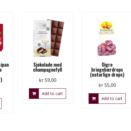
sipan
Sjokolade med
Digre
a
champagnefyll
bringebærdrops
(naturlige drops)
)
kr
59,00
kr
55,00
Add to cart
Add to cart