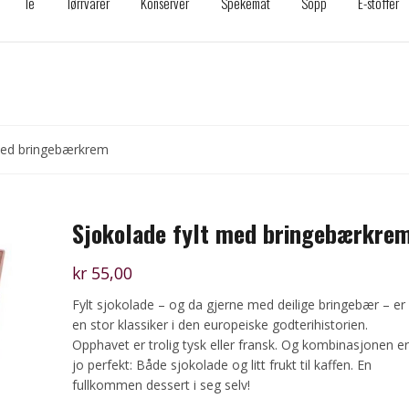
Te
Tørrvarer
Konserver
Spekemat
Sopp
E-stoffer
 med bringebærkrem
Sjokolade fylt med bringebærkre
kr
55,00
Fylt sjokolade – og da gjerne med deilige bringebær – er
en stor klassiker i den europeiske godterihistorien.
Opphavet er trolig tysk eller fransk. Og kombinasjonen er
jo perfekt: Både sjokolade og litt frukt til kaffen. En
fullkommen dessert i seg selv!