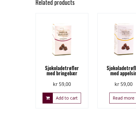
Related products
Sjokoladetrøfler
Sjokoladetrøf
med bringebær
med appelsi
kr
59,00
kr
59,00
Add to cart
Read more