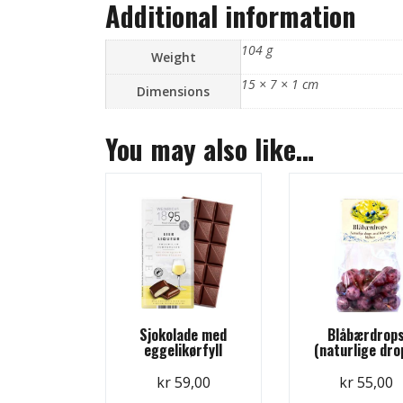
Additional information
104 g
Weight
15 × 7 × 1 cm
Dimensions
You may also like…
Sjokolade med
Blåbærdrop
eggelikørfyll
(naturlige dro
kr
59,00
kr
55,00