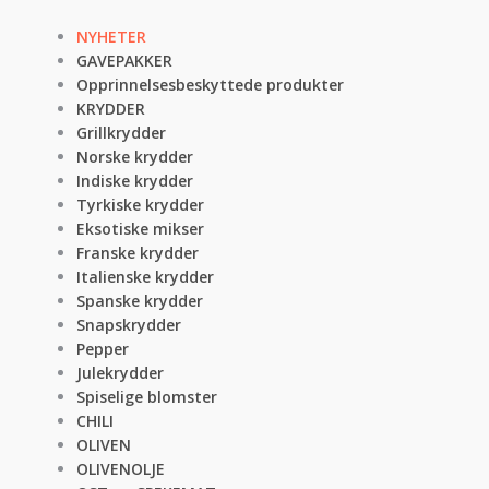
NYHETER
GAVEPAKKER
Opprinnelsesbeskyttede produkter
KRYDDER
Grillkrydder
Norske krydder
Indiske krydder
Tyrkiske krydder
Eksotiske mikser
Franske krydder
Italienske krydder
Spanske krydder
Snapskrydder
Pepper
Julekrydder
Spiselige blomster
CHILI
OLIVEN
OLIVENOLJE