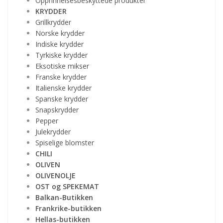
Opprinnelsesbeskyttede produkter
KRYDDER
Grillkrydder
Norske krydder
Indiske krydder
Tyrkiske krydder
Eksotiske mikser
Franske krydder
Italienske krydder
Spanske krydder
Snapskrydder
Pepper
Julekrydder
Spiselige blomster
CHILI
OLIVEN
OLIVENOLJE
OST og SPEKEMAT
Balkan-Butikken
Frankrike-butikken
Hellas-butikken