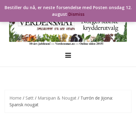
Skip
Bestiller du nå, er neste forsendelse med Posten onsdag 12.
to
august
Dismiss
content
Home
/
Søtt
/
Marsipan & Nougat
/ Turrón de Jijona:
Spansk nougat