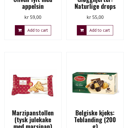
appelsin
Naturlige drops
kr
59,00
kr
55,00
Add to cart
Add to cart
Marzipanstollen
Belgiske kjeks:
(tysk julekake
Teblanding (200
med marsipan)
g)