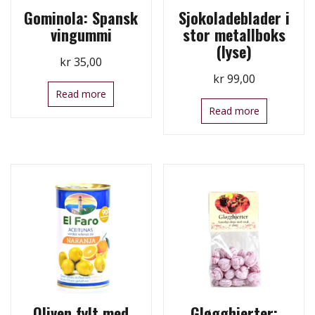
Gominola: Spansk
Sjokoladeblader i
vingummi
stor metallboks
(lyse)
kr
35,00
kr
99,00
Read more
Read more
Oliven fylt med
Gløgghjerter: