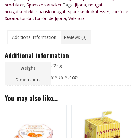
produkter
,
Spanske søtsaker
Tags:
Jijona
,
nougat
,
nougatkonfekt
,
spansk nougat
,
spanske delikatesser
,
torró de
Xixona
,
turrón
,
turrón de Jijona
,
Valencia
Additional information
Reviews (0)
Additional information
225 g
Weight
9 × 19 × 2 cm
Dimensions
You may also like…