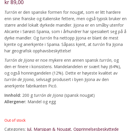
kr
89,00
Turrón
er den spanske formen for nougat, som er litt hardere
enn sine franske og italienske fettere, men også typisk bruker en
større andel lokalt dyrkede mandler. Jijona er en småby utenfor
Alicante i Sørøst-Spania, som i århundrer har spesialiert seg på å
dyrke mandler. Og
turrón
fra nettopp Jijona er blant de mest
kjente og anerkjente i Spania. Såpass kjent, at
turrón
fra Jijona
har geografisk opphavsbeskyttelse!
Turrón de Jijona
er noe mykere enn annen spansk
turrón
, og
den er finere i konsistens. Mandelandelen er svært høy (64%),
og også honningandelen (12%). Dette er høyeste kvalitet av
turrón de Jijona
, selvsagt produsert i byen Jijona av den
anerkjente fabrikanten Picó.
Innhold:
200 g
turrón de Jijona
(spansk nougat)
Allergener:
Mandel og egg
Out of stock
Categories:
Jul
,
Marsipan & Nougat
,
Opprinnelsesbeskyttede