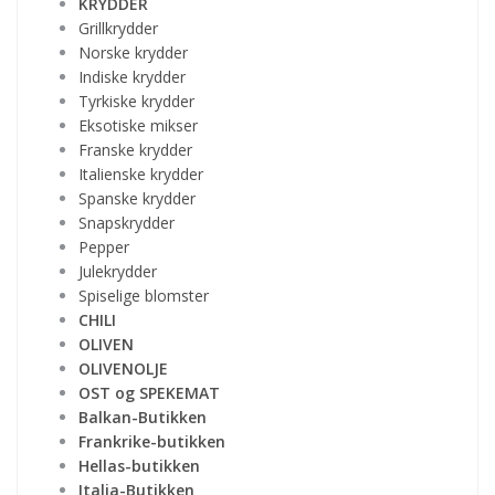
KRYDDER
Grillkrydder
Norske krydder
Indiske krydder
Tyrkiske krydder
Eksotiske mikser
Franske krydder
Italienske krydder
Spanske krydder
Snapskrydder
Pepper
Julekrydder
Spiselige blomster
CHILI
OLIVEN
OLIVENOLJE
OST og SPEKEMAT
Balkan-Butikken
Frankrike-butikken
Hellas-butikken
Italia-Butikken