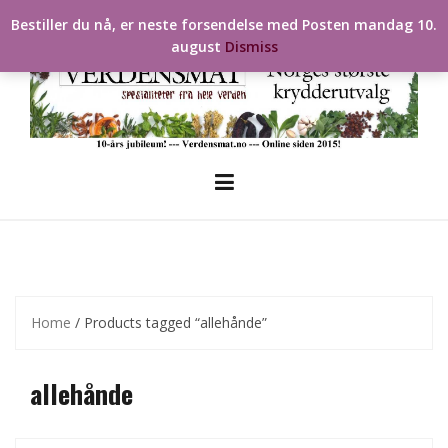
Skip
Bestiller du nå, er neste forsendelse med Posten mandag 10.
to
august
Dismiss
content
Home
/ Products tagged “allehånde”
allehånde