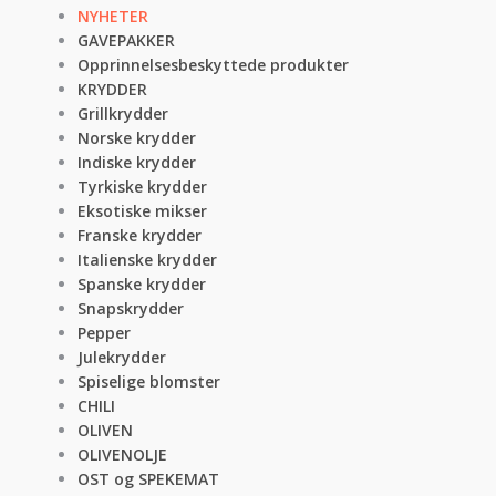
NYHETER
GAVEPAKKER
Opprinnelsesbeskyttede produkter
KRYDDER
Grillkrydder
Norske krydder
Indiske krydder
Tyrkiske krydder
Eksotiske mikser
Franske krydder
Italienske krydder
Spanske krydder
Snapskrydder
Pepper
Julekrydder
Spiselige blomster
CHILI
OLIVEN
OLIVENOLJE
OST og SPEKEMAT