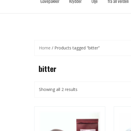
Gavepakker
Krydder
Olje
fra all verden
Home
/ Products tagged “bitter”
bitter
Showing all 2 results