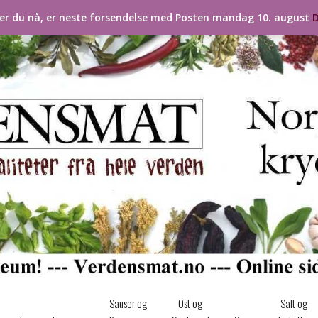
ler du nå, er neste forsendelse med Posten mandag 10. august
D
Sauser og
Ost og
Salt og