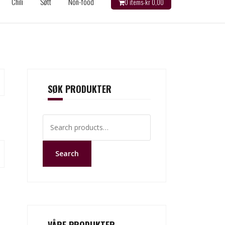
Chili
Søtt
Non-food
0 items-
kr
0,00
SØK PRODUKTER
Search
for:
Search