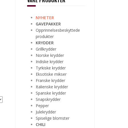
VÅRE PRODUKTER
NYHETER
GAVEPAKKER
Opprinnelsesbeskyttede
produkter
KRYDDER
Grillkrydder
Norske krydder
Indiske krydder
Tyrkiske krydder
Eksotiske mikser
Franske krydder
Italienske krydder
Spanske krydder
Snapskrydder
Pepper
Julekrydder
Spiselige blomster
CHILI