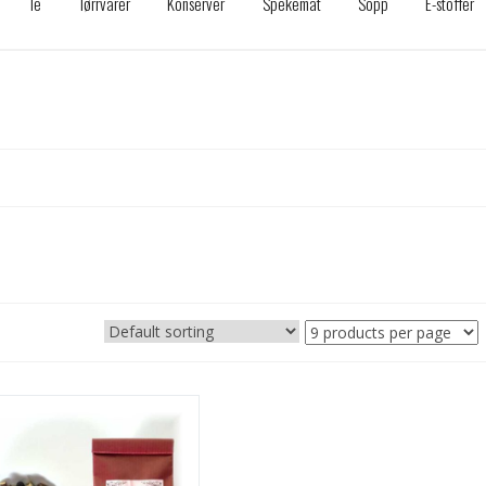
Te
Tørrvarer
Konserver
Spekemat
Sopp
E-stoffer