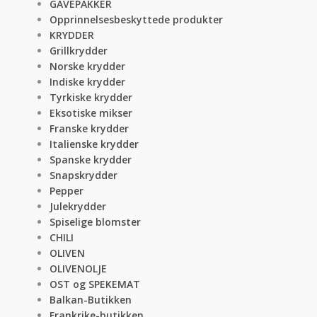
GAVEPAKKER
Opprinnelsesbeskyttede produkter
KRYDDER
Grillkrydder
Norske krydder
Indiske krydder
Tyrkiske krydder
Eksotiske mikser
Franske krydder
Italienske krydder
Spanske krydder
Snapskrydder
Pepper
Julekrydder
Spiselige blomster
CHILI
OLIVEN
OLIVENOLJE
OST og SPEKEMAT
Balkan-Butikken
Frankrike-butikken