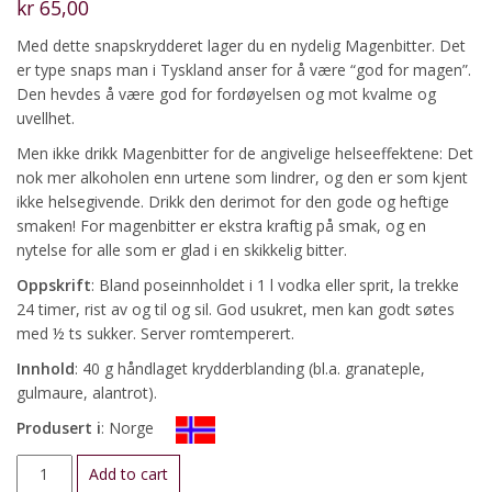
kr
65,00
Med dette snapskrydderet lager du en nydelig Magenbitter. Det
er type snaps man i Tyskland anser for å være “god for magen”.
Den hevdes å være god for fordøyelsen og mot kvalme og
uvellhet.
Men ikke drikk Magenbitter for de angivelige helseeffektene: Det
nok mer alkoholen enn urtene som lindrer, og den er som kjent
ikke helsegivende. Drikk den derimot for den gode og heftige
smaken! For magenbitter er ekstra kraftig på smak, og en
nytelse for alle som er glad i en skikkelig bitter.
Oppskrift
: Bland poseinnholdet i 1 l vodka eller sprit, la trekke
24 timer, rist av og til og sil. God usukret, men kan godt søtes
med ½ ts sukker. Server romtemperert.
Innhold
: 40 g håndlaget krydderblanding (bl.a. granateple,
gulmaure, alantrot).
Produsert i
: Norge
Magenbitter,
Add to cart
snaps