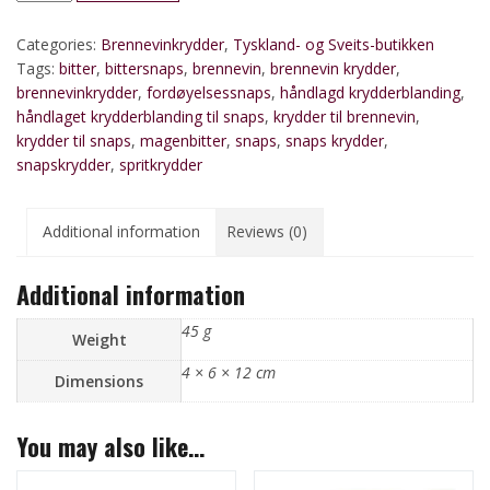
quantity
Categories:
Brennevinkrydder
,
Tyskland- og Sveits-butikken
Tags:
bitter
,
bittersnaps
,
brennevin
,
brennevin krydder
,
brennevinkrydder
,
fordøyelsessnaps
,
håndlagd krydderblanding
,
håndlaget krydderblanding til snaps
,
krydder til brennevin
,
krydder til snaps
,
magenbitter
,
snaps
,
snaps krydder
,
snapskrydder
,
spritkrydder
Additional information
Reviews (0)
Additional information
45 g
Weight
4 × 6 × 12 cm
Dimensions
You may also like…