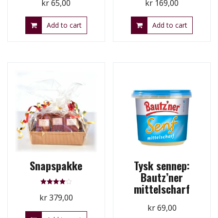
kr
65,00
kr
169,00
Add to cart
Add to cart
Snapspakke
Tysk sennep:
Bautz’ner
mittelscharf
Rated
kr
379,00
4.00
out of 5
kr
69,00