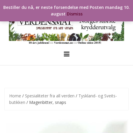
Skip
Bestiller du nå, er neste forsendelse med Posten mandag 10.
to
august
Dismiss
content
Home
/
Spesialiteter fra all verden
/
Tyskland- og Sveits-
butikken
/ Magenbitter, snaps