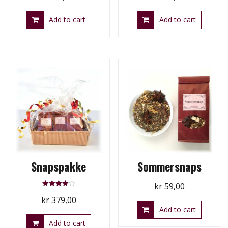
Add to cart
Add to cart
Snapspakke
Sommersnaps
kr
59,00
Rated
kr
379,00
4.00
out of 5
Add to cart
Add to cart