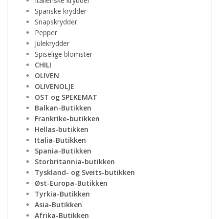
Italienske krydder
Spanske krydder
Snapskrydder
Pepper
Julekrydder
Spiselige blomster
CHILI
OLIVEN
OLIVENOLJE
OST og SPEKEMAT
Balkan-Butikken
Frankrike-butikken
Hellas-butikken
Italia-Butikken
Spania-Butikken
Storbritannia-butikken
Tyskland- og Sveits-butikken
Øst-Europa-Butikken
Tyrkia-Butikken
Asia-Butikken
Afrika-Butikken