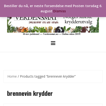
Skip
Bestiller du nå, er neste forsendelse med Posten torsdag 6.
to
august
Dismiss
content
Home
/ Products tagged “brennevin krydder”
brennevin krydder