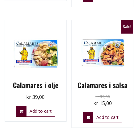
kr 39,00.
kr 15,00.
Sale!
Calamares i olje
Calamares i salsa
kr
39,00
kr
39,00
Original
Current
kr
15,00
price
price
Add to cart
Add to cart
was:
is:
kr 39,00.
kr 15,00.