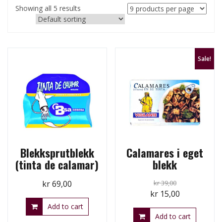
Showing all 5 results
Sale!
Blekksprutblekk
Calamares i eget
(tinta de calamar)
blekk
kr
69,00
kr
39,00
Original
Current
kr
15,00
price
price
Add to cart
Add to cart
was:
is: