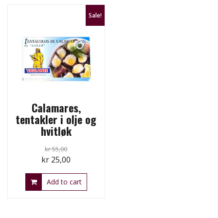
Sale!
Calamares,
tentakler i olje og
hvitløk
kr
55,00
Original
Current
kr
25,00
price
price
Add to cart
was:
is:
kr 55,00.
kr 25,00.