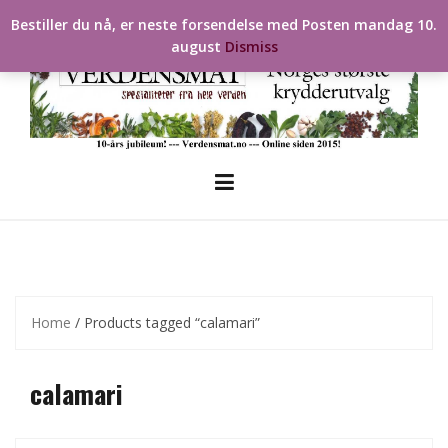
Skip
Bestiller du nå, er neste forsendelse med Posten mandag 10.
to
august
Dismiss
content
Home
/ Products tagged “calamari”
calamari