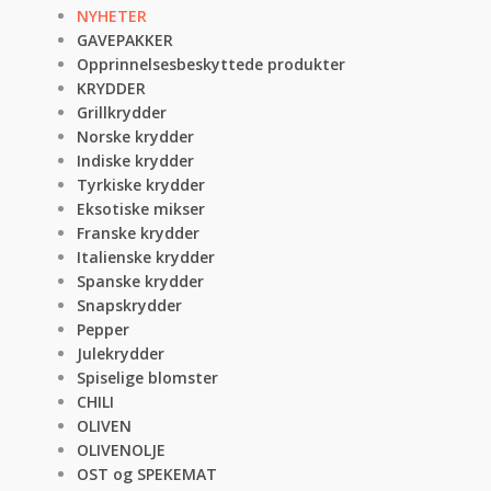
NYHETER
GAVEPAKKER
Opprinnelsesbeskyttede produkter
KRYDDER
Grillkrydder
Norske krydder
Indiske krydder
Tyrkiske krydder
Eksotiske mikser
Franske krydder
Italienske krydder
Spanske krydder
Snapskrydder
Pepper
Julekrydder
Spiselige blomster
CHILI
OLIVEN
OLIVENOLJE
OST og SPEKEMAT