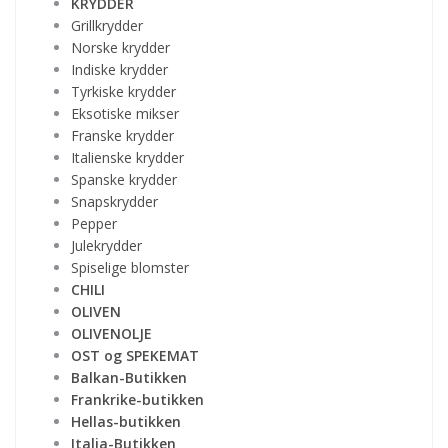
KRYDDER
Grillkrydder
Norske krydder
Indiske krydder
Tyrkiske krydder
Eksotiske mikser
Franske krydder
Italienske krydder
Spanske krydder
Snapskrydder
Pepper
Julekrydder
Spiselige blomster
CHILI
OLIVEN
OLIVENOLJE
OST og SPEKEMAT
Balkan-Butikken
Frankrike-butikken
Hellas-butikken
Italia-Butikken