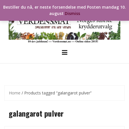
Skip
Bestiller du nå, er neste forsendelse med Posten mandag 10.
to
august
Dismiss
content
Home
/ Products tagged “galangarot pulver”
galangarot pulver